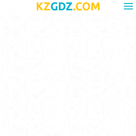
KZ
GDZ
.COM