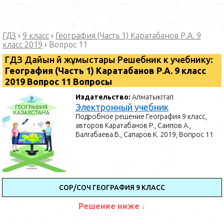
ГДЗ
›
9 класс
›
География (Часть 1) Каратабанов Р.А. 9
класс 2019
›
Вопрос 11
ГДЗ Дайын үй жұмыстары Решебник к учебнику:
География (Часть 1) Каратабанов Р.А. 9 класс
2019 Вопрос 11 Вопросы
Издательство:
Алматыкітап
Электронный учебник
Подробное решение География 9 класс,
авторов Каратабанов Р., Саипов А.,
Балгабаева Б., Сапаров К. 2019, Вопрос 11
СОР/СОЧ ГЕОГРАФИЯ 9 КЛАСС
Решение ниже ↓