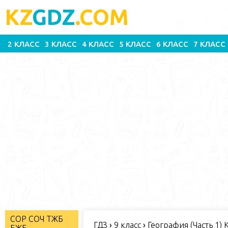
KZ
GDZ
.COM
2 КЛАСС
3 КЛАСС
4 КЛАСС
5 КЛАСС
6 КЛАСС
7 КЛАСС
СОР СОЧ ТЖБ
ГДЗ
›
9 класс
›
География (Часть 1) 