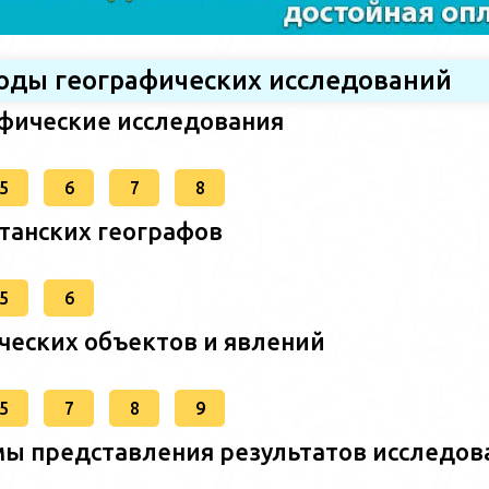
тоды географических исследований
афические исследования
5
6
7
8
станских географов
5
6
ческих объектов и явлений
5
7
8
9
ы представления результатов исследов