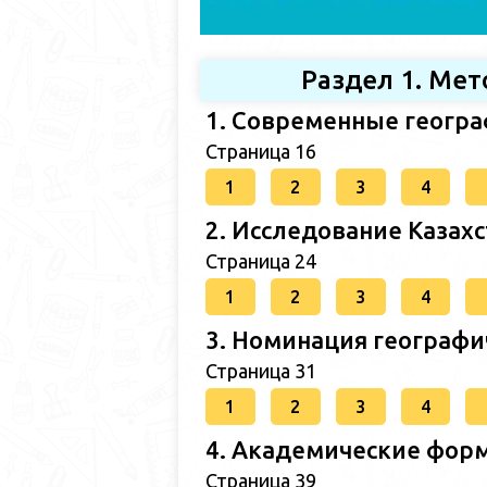
Раздел 1. Ме
1. Современные геогр
Страница 16
1
2
3
4
2. Исследование Казах
Страница 24
1
2
3
4
3. Номинация географи
Страница 31
1
2
3
4
4. Академические форм
Страница 39