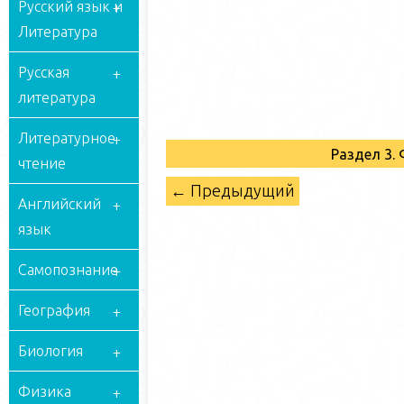
Русский язык и
Литература
Русская
литература
Литературное
Раздел 3.
чтение
← Предыдущий
Английский
язык
Самопознание
География
Биология
Физика