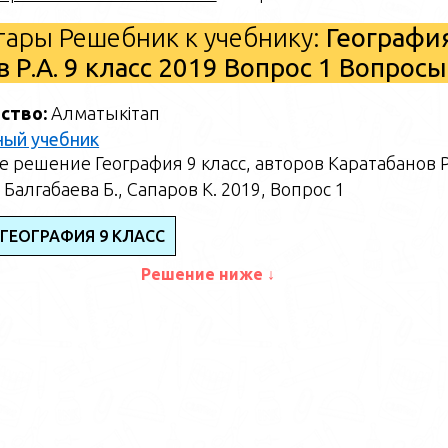
ары Решебник к учебнику:
Географи
в Р.А. 9 класс 2019 Вопрос 1 Вопросы
ство:
Алматыкітап
ный учебник
 решение География 9 класс, авторов Каратабанов Р
 Балгабаева Б., Сапаров К. 2019, Вопрос 1
 ГЕОГРАФИЯ 9 КЛАСС
Решение ниже ↓