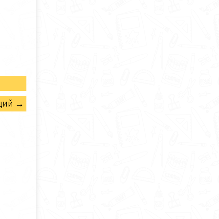
щий →