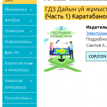
БЖБ
ГДЗ Дайын үй жұмыст
Математика
(Часть 1) Каратабано
Алгебра
Издатель
Геометрия
Электрон
Подробное
Информатика
Саипов А.,
Қазақ тілі
СОР/СОЧ
Казахский язык
и литература
Казахская
литература
Русский язык