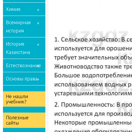
Химия
Всемирная
история
История
Казахстана
Естествознание
Основы права
Не нашли
учебник?
Полезные
сайты