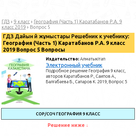
ГДЗ
›
9 класс
›
География (Часть 1) Каратабанов Р.А. 9
класс 2019
›
Вопрос 5
ГДЗ Дайын үй жұмыстары Решебник к учебнику:
География (Часть 1) Каратабанов Р.А. 9 класс
2019 Вопрос 5 Вопросы
Издательство:
Алматыкітап
Электронный учебник
Подробное решение География 9 класс,
авторов Каратабанов Р., Саипов А.,
Балгабаева Б., Сапаров К. 2019, Вопрос 5
СОР/СОЧ ГЕОГРАФИЯ 9 КЛАСС
Решение ниже ↓