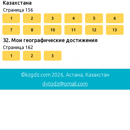
Казахстана
Страница 156
1
2
3
4
5
6
7
8
10
11
12
13
32. Мои географические достижения
Страница 162
1
2
3
©kzgdz.com 2026, Астана, Казахстан
dytgdz@gmail.com