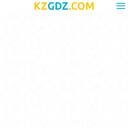
KZ
GDZ
.COM