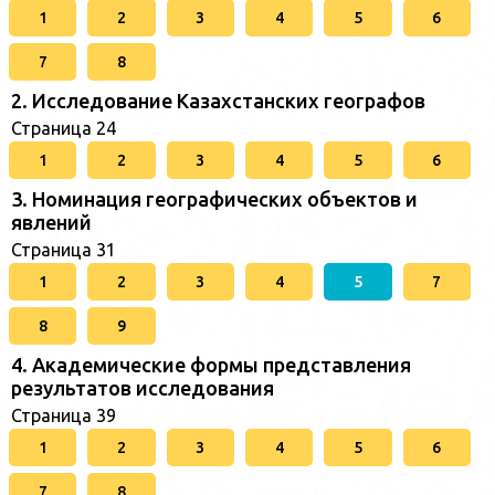
1
2
3
4
5
6
7
8
2. Исследование Казахстанских географов
Страница 24
1
2
3
4
5
6
3. Номинация географических объектов и
явлений
Страница 31
1
2
3
4
5
7
8
9
4. Академические формы представления
результатов исследования
Страница 39
1
2
3
4
5
6
7
8