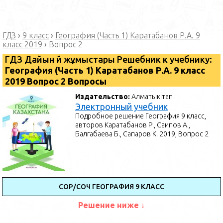
ГДЗ
›
9 класс
›
География (Часть 1) Каратабанов Р.А. 9
класс 2019
›
Вопрос 2
ГДЗ Дайын үй жұмыстары Решебник к учебнику:
География (Часть 1) Каратабанов Р.А. 9 класс
2019 Вопрос 2 Вопросы
Издательство:
Алматыкітап
Электронный учебник
Подробное решение География 9 класс,
авторов Каратабанов Р., Саипов А.,
Балгабаева Б., Сапаров К. 2019, Вопрос 2
СОР/СОЧ ГЕОГРАФИЯ 9 КЛАСС
Решение ниже ↓