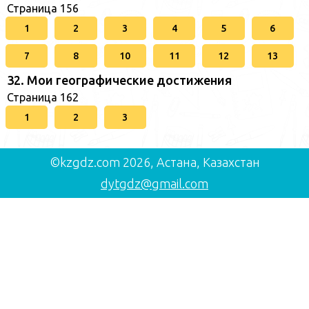
Страница 156
1
2
3
4
5
6
7
8
10
11
12
13
32. Мои географические достижения
Страница 162
1
2
3
©kzgdz.com 2026, Астана, Казахстан
dytgdz@gmail.com