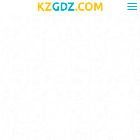
KZ
GDZ
.COM