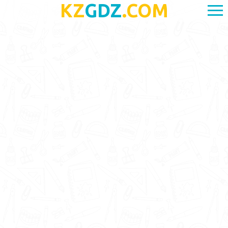
KZ
GDZ
.COM