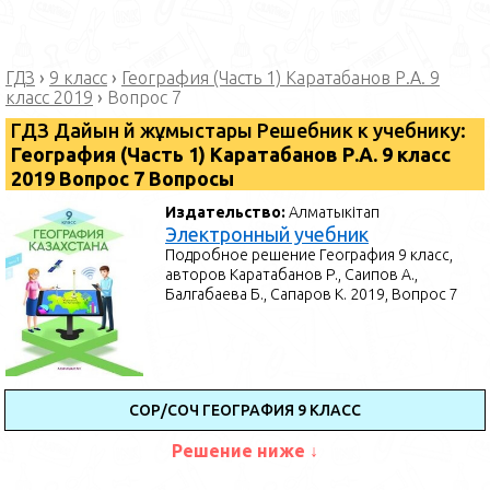
ГДЗ
›
9 класс
›
География (Часть 1) Каратабанов Р.А. 9
класс 2019
›
Вопрос 7
ГДЗ Дайын үй жұмыстары Решебник к учебнику:
География (Часть 1) Каратабанов Р.А. 9 класс
2019 Вопрос 7 Вопросы
Издательство:
Алматыкітап
Электронный учебник
Подробное решение География 9 класс,
авторов Каратабанов Р., Саипов А.,
Балгабаева Б., Сапаров К. 2019, Вопрос 7
СОР/СОЧ ГЕОГРАФИЯ 9 КЛАСС
Решение ниже ↓