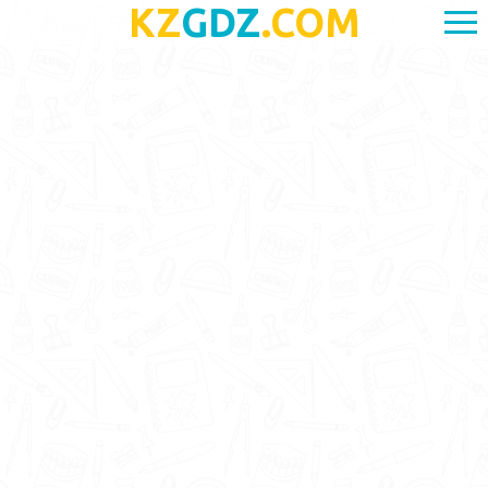
KZ
GDZ
.COM