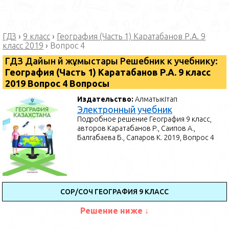
ГДЗ
›
9 класс
›
География (Часть 1) Каратабанов Р.А. 9
класс 2019
›
Вопрос 4
ГДЗ Дайын үй жұмыстары Решебник к учебнику:
География (Часть 1) Каратабанов Р.А. 9 класс
2019 Вопрос 4 Вопросы
Издательство:
Алматыкітап
Электронный учебник
Подробное решение География 9 класс,
авторов Каратабанов Р., Саипов А.,
Балгабаева Б., Сапаров К. 2019, Вопрос 4
СОР/СОЧ ГЕОГРАФИЯ 9 КЛАСС
Решение ниже ↓