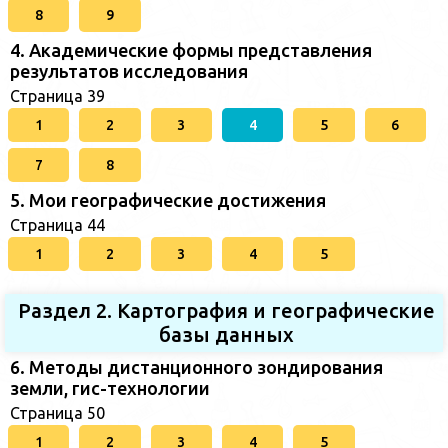
8
9
4. Академические формы представления
результатов исследования
Страница 39
1
2
3
4
5
6
7
8
5. Мои географические достижения
Страница 44
1
2
3
4
5
Раздел 2. Картография и географические
базы данных
6. Методы дистанционного зондирования
земли, гис-технологии
Страница 50
1
2
3
4
5