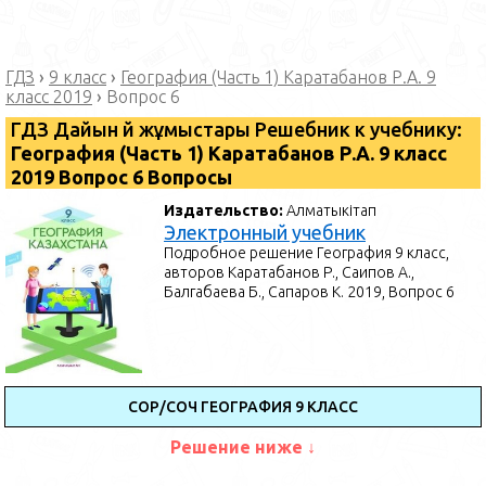
ГДЗ
›
9 класс
›
География (Часть 1) Каратабанов Р.А. 9
класс 2019
›
Вопрос 6
ГДЗ Дайын үй жұмыстары Решебник к учебнику:
География (Часть 1) Каратабанов Р.А. 9 класс
2019 Вопрос 6 Вопросы
Издательство:
Алматыкітап
Электронный учебник
Подробное решение География 9 класс,
авторов Каратабанов Р., Саипов А.,
Балгабаева Б., Сапаров К. 2019, Вопрос 6
СОР/СОЧ ГЕОГРАФИЯ 9 КЛАСС
Решение ниже ↓