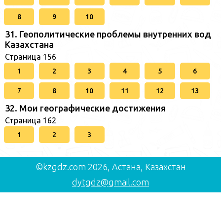
8
9
10
31. Геополитические проблемы внутренних вод
Казахстана
Страница 156
1
2
3
4
5
6
7
8
10
11
12
13
32. Мои географические достижения
Страница 162
1
2
3
©kzgdz.com 2026, Астана, Казахстан
dytgdz@gmail.com