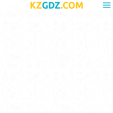
KZ
GDZ
.COM