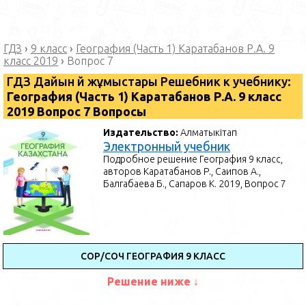
ГДЗ
›
9 класс
›
География (Часть 1) Каратабанов Р.А. 9
класс 2019
›
Вопрос 7
ГДЗ Дайын үй жұмыстары Решебник к учебнику:
География (Часть 1) Каратабанов Р.А. 9 класс
2019 Вопрос 7 Вопросы
Издательство:
Алматыкітап
Электронный учебник
Подробное решение География 9 класс,
авторов Каратабанов Р., Саипов А.,
Балгабаева Б., Сапаров К. 2019, Вопрос 7
СОР/СОЧ ГЕОГРАФИЯ 9 КЛАСС
Решение ниже ↓