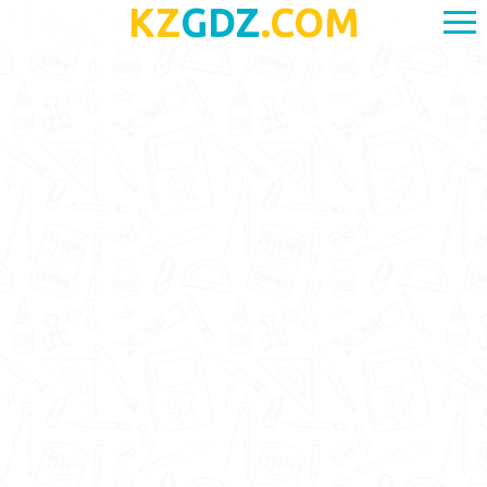
KZ
GDZ
.COM