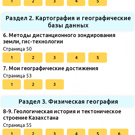
1
2
3
4
5
Раздел 2. Картография и географические
базы данных
6. Методы дистанционного зондирования
земли, гис-технологии
Страница 50
1
2
3
4
5
7. Мои географические достижения
Страница 53
1
2
3
Раздел 3. Физическая география
8-9. Геологическая история и тектоническое
строение Казахстана
Страница 55
1
2
3
4
5
6