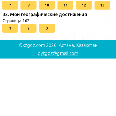
7
8
10
11
12
13
32. Мои географические достижения
Страница 162
1
2
3
©kzgdz.com 2026, Астана, Казахстан
dytgdz@gmail.com