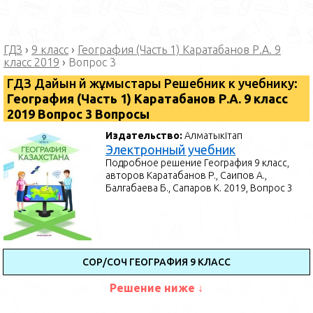
ГДЗ
›
9 класс
›
География (Часть 1) Каратабанов Р.А. 9
класс 2019
›
Вопрос 3
ГДЗ Дайын үй жұмыстары Решебник к учебнику:
География (Часть 1) Каратабанов Р.А. 9 класс
2019 Вопрос 3 Вопросы
Издательство:
Алматыкітап
Электронный учебник
Подробное решение География 9 класс,
авторов Каратабанов Р., Саипов А.,
Балгабаева Б., Сапаров К. 2019, Вопрос 3
СОР/СОЧ ГЕОГРАФИЯ 9 КЛАСС
Решение ниже ↓