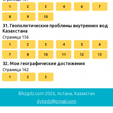
1
2
3
4
6
7
8
9
10
31. Геополитические проблемы внутренних вод
Казахстана
Страница 156
1
2
3
4
5
6
7
8
10
11
12
13
32. Мои географические достижения
Страница 162
1
2
3
©kzgdz.com 2026, Астана, Казахстан
dytgdz@gmail.com