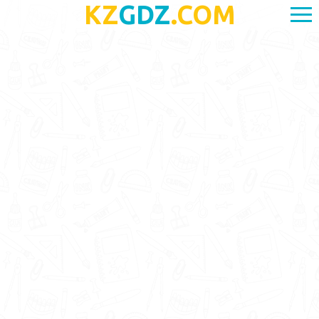
KZ
GDZ
.COM