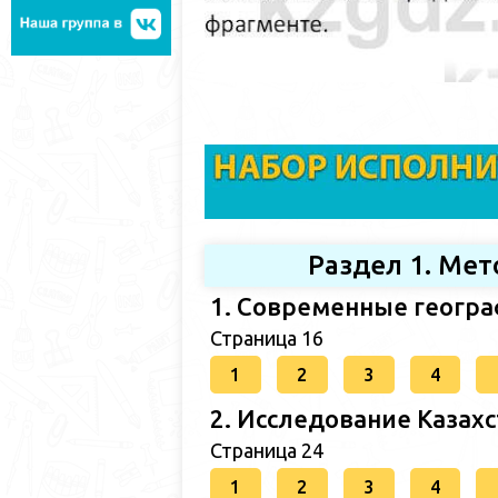
Раздел 1. Ме
1. Современные геогр
Страница 16
1
2
3
4
2. Исследование Казах
Страница 24
1
2
3
4