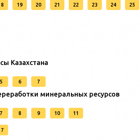
18
19
20
21
22
23
24
25
сы Казахстана
5
6
7
ереработки минеральных ресурсов
7
8
9
10
11
17