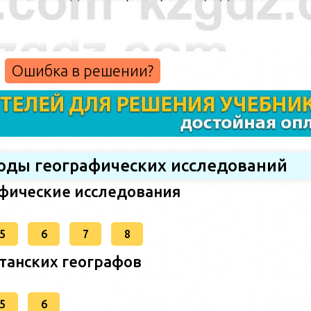
Ошибка в решении?
тоды географических исследований
афические исследования
5
6
7
8
станских географов
5
6