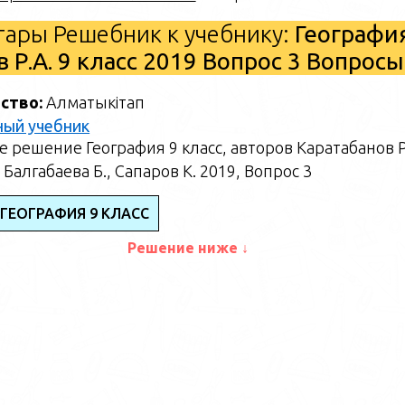
ары Решебник к учебнику:
Географи
в Р.А. 9 класс 2019 Вопрос 3 Вопросы
ство:
Алматыкітап
ный учебник
 решение География 9 класс, авторов Каратабанов Р
 Балгабаева Б., Сапаров К. 2019, Вопрос 3
 ГЕОГРАФИЯ 9 КЛАСС
Решение ниже ↓