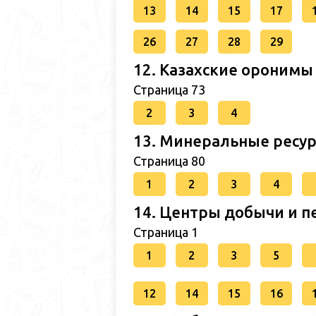
13
14
15
17
26
27
28
29
12. Казахские оронимы
Страница 73
2
3
4
13. Минеральные ресур
Страница 80
1
2
3
4
14. Центры добычи и п
Страница 1
1
2
3
5
12
14
15
16