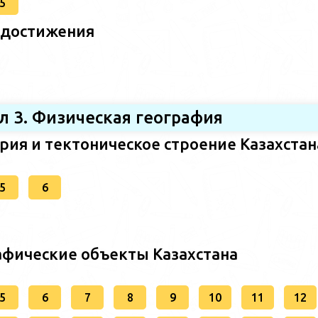
5
 достижения
л 3. Физическая география
ория и тектоническое строение Казахстан
5
6
афические объекты Казахстана
5
6
7
8
9
10
11
12