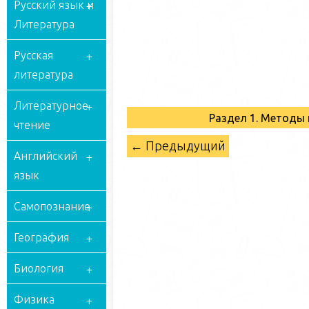
Русский язык и
Литература
Русская
литература
Литературное
Раздел 1. Методы
чтение
← Предыдущий
Английский
язык
Самопознание
География
Биология
Физика