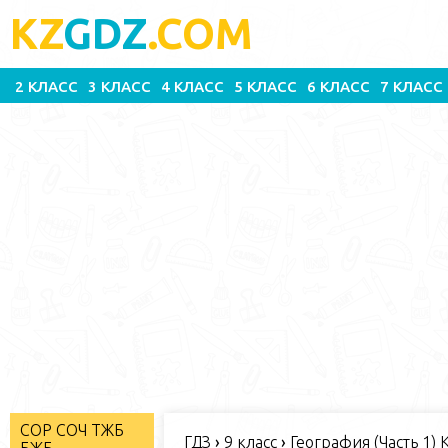
KZ
GDZ
.COM
2 КЛАСС
3 КЛАСС
4 КЛАСС
5 КЛАСС
6 КЛАСС
7 КЛАСС
СОР СОЧ ТЖБ
ГДЗ
›
9 класс
›
География (Часть 1) 