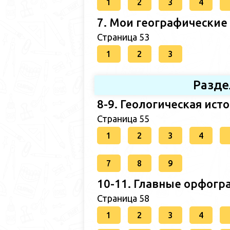
1
2
3
4
7. Мои географические
Страница 53
1
2
3
Разде
8-9. Геологическая ист
Страница 55
1
2
3
4
7
8
9
10-11. Главные орфогр
Страница 58
1
2
3
4