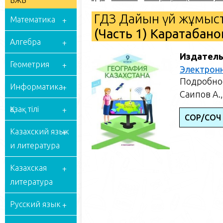
БЖБ
ГДЗ Дайын үй жұмыст
Математика
(Часть 1) Каратабано
Алгебра
Издатель
Геометрия
Электрон
Подробное
Информатика
Саипов А.,
Қазақ тілі
СОР/СОЧ
Казахский язык
и литература
Казахская
литература
Русский язык