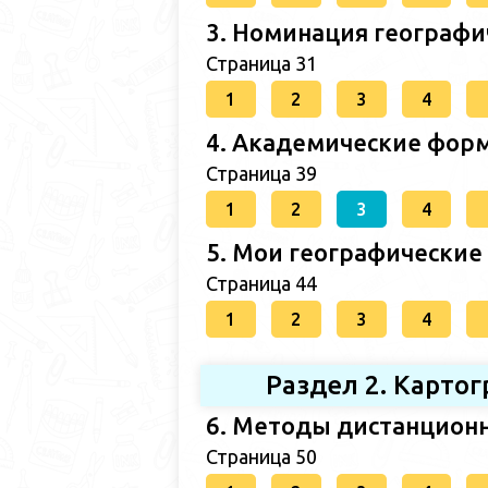
3. Номинация географи
Страница 31
1
2
3
4
4. Академические форм
Страница 39
1
2
3
4
5. Мои географические
Страница 44
1
2
3
4
Раздел 2. Карто
6. Методы дистанционн
Страница 50