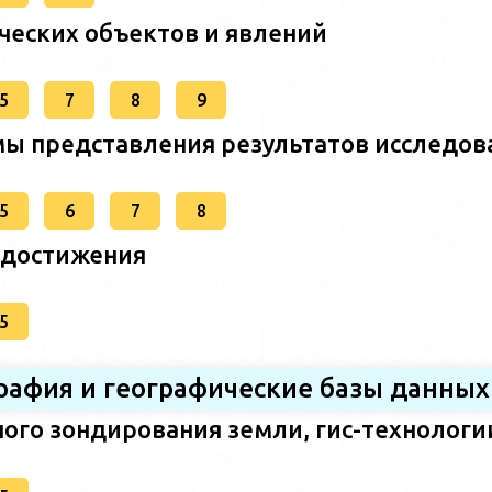
ческих объектов и явлений
5
7
8
9
ы представления результатов исследов
5
6
7
8
 достижения
5
графия и географические базы данных
ого зондирования земли, гис-технологи