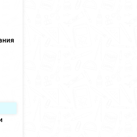
ания
и