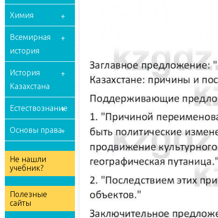
Химия
Всемирная
история
История
Казахстана
Естествознание
Основы права
Не нашли
учебник?
Полезные
сайты