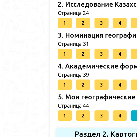
2. Исследование Казах
Страница 24
1
2
3
4
3. Номинация географи
Страница 31
1
2
3
4
4. Академические форм
Страница 39
1
2
3
4
5. Мои географические
Страница 44
1
2
3
4
Раздел 2. Карто