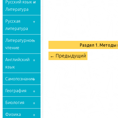
Русский язык и
Литература
Русская
литература
Литературное
Раздел 1. Методы
чтение
← Предыдущий
Английский
язык
Самопознание
География
Биология
Физика