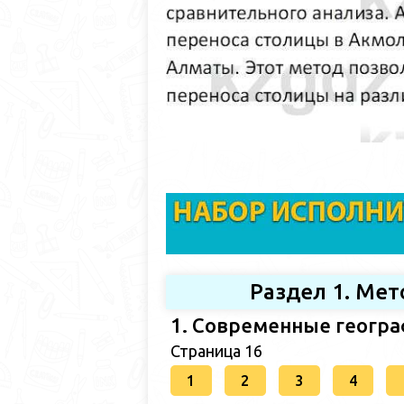
Раздел 1. Ме
1. Современные геогр
Страница 16
1
2
3
4