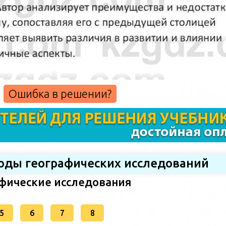
Ошибка в решении?
тоды географических исследований
афические исследования
5
6
7
8