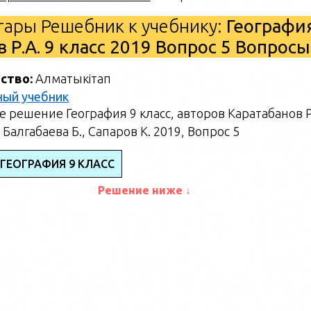
ары Решебник к учебнику:
Географи
в Р.А. 9 класс 2019 Вопрос 5 Вопросы
ство:
Алматыкітап
ный учебник
 решение География 9 класс, авторов Каратабанов Р
 Балгабаева Б., Сапаров К. 2019, Вопрос 5
 ГЕОГРАФИЯ 9 КЛАСС
Решение ниже ↓