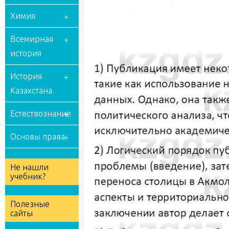
Химия
Всемирная
история
История
Казахстана
Естествознание
Основы права
Не нашли
учебник?
Полезные
сайты