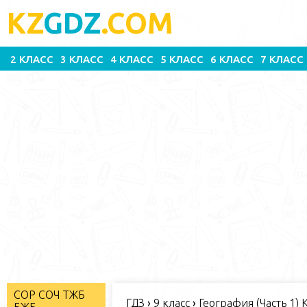
KZ
GDZ
.COM
2 КЛАСС
3 КЛАСС
4 КЛАСС
5 КЛАСС
6 КЛАСС
7 КЛАСС
СОР СОЧ ТЖБ
ГДЗ
›
9 класс
›
География (Часть 1) 