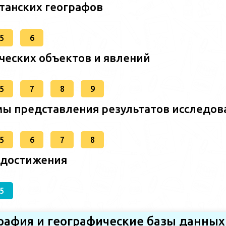
станских географов
5
6
ческих объектов и явлений
5
7
8
9
ы представления результатов исследов
5
6
7
8
 достижения
5
графия и географические базы данных