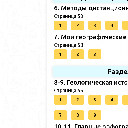
6. Методы дистанционн
Страница 50
1
2
3
4
7. Мои географические
Страница 53
1
2
3
Разде
8-9. Геологическая ист
Страница 55
1
2
3
4
7
8
9
10-11. Главные орфогр