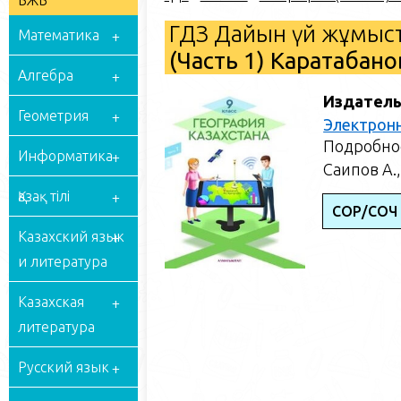
БЖБ
ГДЗ Дайын үй жұмыст
Математика
(Часть 1) Каратабано
Алгебра
Издатель
Геометрия
Электрон
Подробное
Информатика
Саипов А.,
Қазақ тілі
СОР/СОЧ
Казахский язык
и литература
Казахская
литература
Русский язык