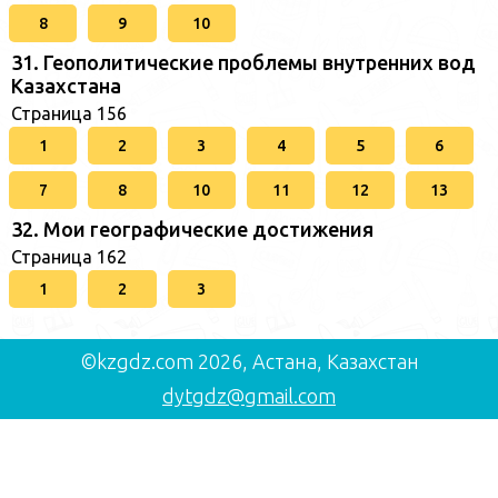
8
9
10
31. Геополитические проблемы внутренних вод
Казахстана
Страница 156
1
2
3
4
5
6
7
8
10
11
12
13
32. Мои географические достижения
Страница 162
1
2
3
©kzgdz.com 2026, Астана, Казахстан
dytgdz@gmail.com