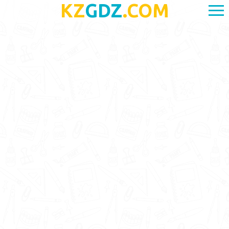
KZ
GDZ
.COM