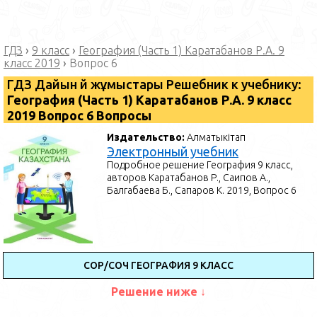
ГДЗ
›
9 класс
›
География (Часть 1) Каратабанов Р.А. 9
класс 2019
›
Вопрос 6
ГДЗ Дайын үй жұмыстары Решебник к учебнику:
География (Часть 1) Каратабанов Р.А. 9 класс
2019 Вопрос 6 Вопросы
Издательство:
Алматыкітап
Электронный учебник
Подробное решение География 9 класс,
авторов Каратабанов Р., Саипов А.,
Балгабаева Б., Сапаров К. 2019, Вопрос 6
СОР/СОЧ ГЕОГРАФИЯ 9 КЛАСС
Решение ниже ↓