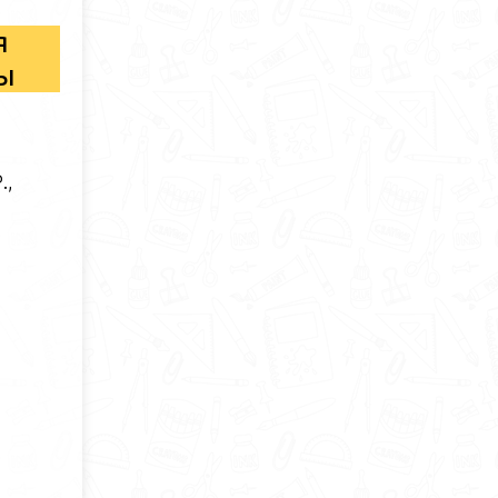
я
сы
.,