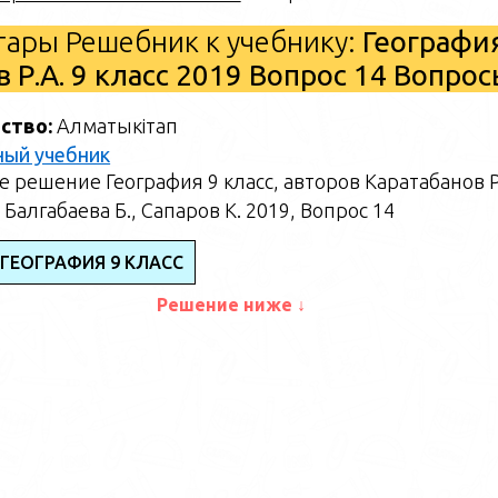
ары Решебник к учебнику:
Географи
в Р.А. 9 класс 2019 Вопрос 14 Вопро
ство:
Алматыкітап
ный учебник
 решение География 9 класс, авторов Каратабанов Р
 Балгабаева Б., Сапаров К. 2019, Вопрос 14
 ГЕОГРАФИЯ 9 КЛАСС
Решение ниже ↓