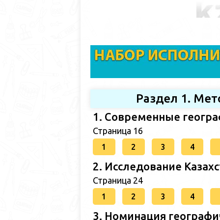
Раздел 1. Ме
1. Современные геогр
Страница 16
1
2
3
4
2. Исследование Казах
Страница 24
1
2
3
4
3. Номинация географи