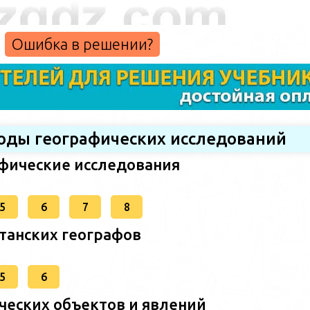
Ошибка в решении?
тоды географических исследований
афические исследования
5
6
7
8
станских географов
5
6
ческих объектов и явлений