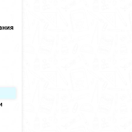
ания
и