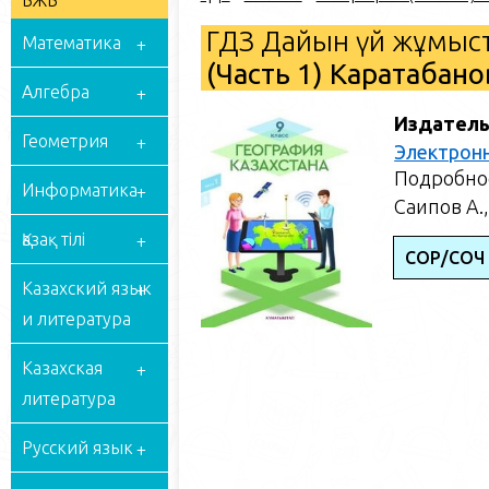
БЖБ
ГДЗ Дайын үй жұмыст
Математика
(Часть 1) Каратабано
Алгебра
Издатель
Геометрия
Электрон
Подробное
Информатика
Саипов А.,
Қазақ тілі
СОР/СОЧ
Казахский язык
и литература
Казахская
литература
Русский язык