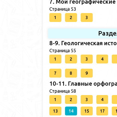
7. Мои географические
Страница 53
1
2
3
Разде
8-9. Геологическая ист
Страница 55
1
2
3
4
7
8
9
10-11. Главные орфогр
Страница 58
1
2
3
4
13
14
15
17