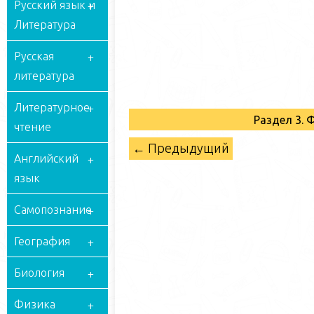
Русский язык и
Литература
Русская
литература
Литературное
Раздел 3. 
чтение
← Предыдущий
Английский
язык
Самопознание
География
Биология
Физика