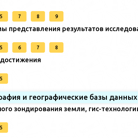
5
7
8
9
ы представления результатов исследов
5
6
7
8
 достижения
5
графия и географические базы данных
ого зондирования земли, гис-технологи
5