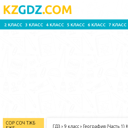
KZ
GDZ
.COM
2 КЛАСС
3 КЛАСС
4 КЛАСС
5 КЛАСС
6 КЛАСС
7 КЛАСС
СОР СОЧ ТЖБ
ГДЗ
›
9 класс
›
География (Часть 1) 