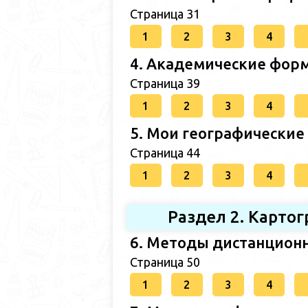
Страница 31
1
2
3
4
4. Академические форм
Страница 39
1
2
3
4
5. Мои географические
Страница 44
1
2
3
4
Раздел 2. Карто
6. Методы дистанционн
Страница 50
1
2
3
4