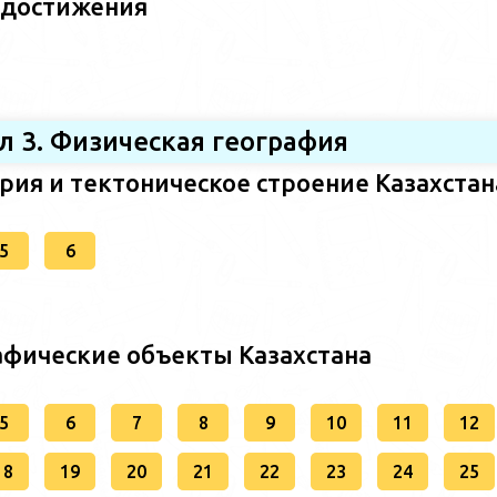
 достижения
л 3. Физическая география
ория и тектоническое строение Казахстан
5
6
афические объекты Казахстана
5
6
7
8
9
10
11
12
18
19
20
21
22
23
24
25