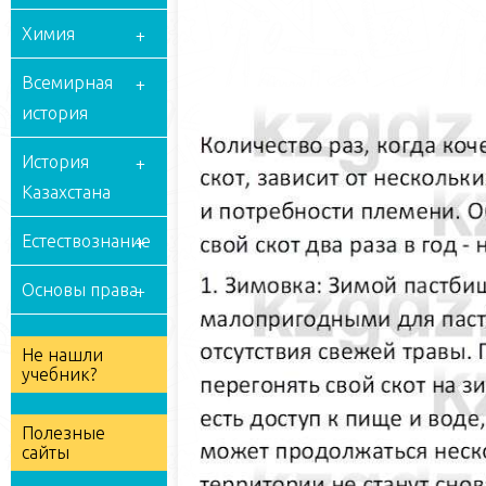
Химия
Всемирная
история
История
Казахстана
Естествознание
Основы права
Не нашли
учебник?
Полезные
сайты