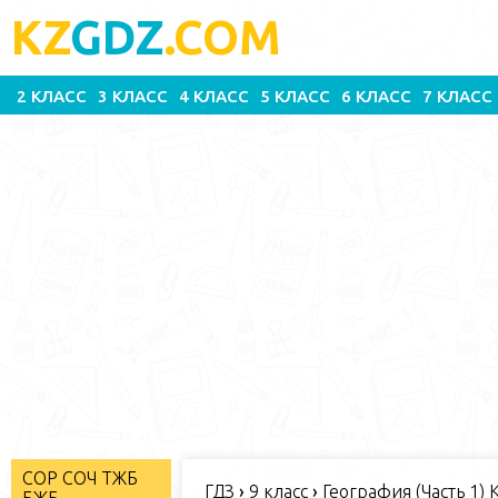
KZ
GDZ
.COM
2 КЛАСС
3 КЛАСС
4 КЛАСС
5 КЛАСС
6 КЛАСС
7 КЛАСС
СОР СОЧ ТЖБ
ГДЗ
›
9 класс
›
География (Часть 1) 