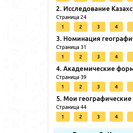
2. Исследование Казах
Страница 24
1
2
3
4
3. Номинация географи
Страница 31
1
2
3
4
4. Академические форм
Страница 39
1
2
3
4
5. Мои географические
Страница 44
1
2
3
4