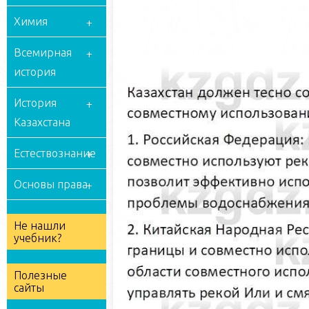
Химия
Всемирная
история
История
Казахстана
Естествознание
Основы права
Не нашли
учебник?
Полезные
сайты