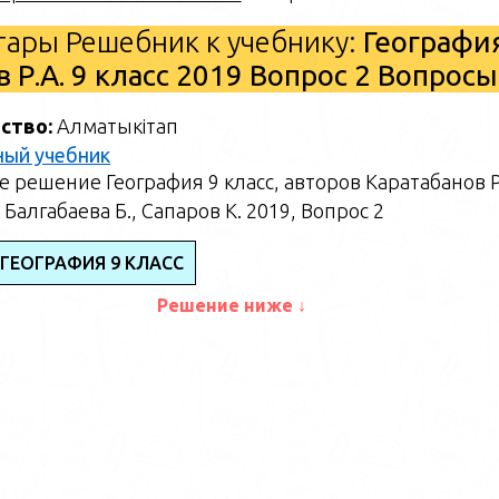
ары Решебник к учебнику:
Географи
в Р.А. 9 класс 2019 Вопрос 2 Вопросы
ство:
Алматыкітап
ный учебник
 решение География 9 класс, авторов Каратабанов Р
 Балгабаева Б., Сапаров К. 2019, Вопрос 2
 ГЕОГРАФИЯ 9 КЛАСС
Решение ниже ↓