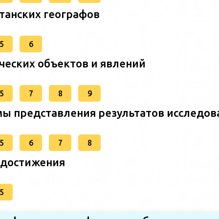
станских географов
5
6
ческих объектов и явлений
5
7
8
9
ы представления результатов исследов
5
6
7
8
 достижения
5