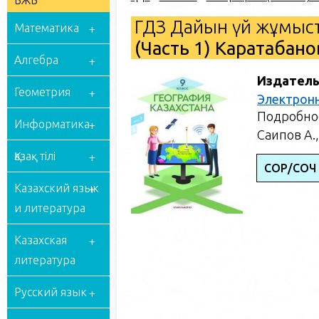
БЖБ
ГДЗ Дайын үй жұмыст
Математика
(Часть 1) Каратабано
Алгебра
Издатель
Геометрия
Электрон
Подробное
Информатика
Саипов А.,
Қазақ тілі
СОР/СОЧ
Казахский язык
и литература
Казахская
литература
Русский язык