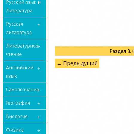
Русский язык и
Литература
Русская
литература
Литературное
Раздел 3.
чтение
← Предыдущий
Английский
язык
Самопознание
География
Биология
Физика