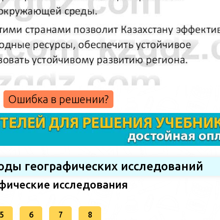
Ошибка в решении?
тоды географических исследований
афические исследования
5
6
7
8