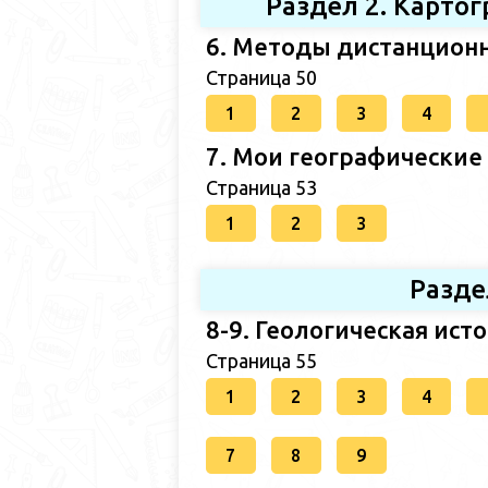
Раздел 2. Карто
6. Методы дистанционн
Страница 50
1
2
3
4
7. Мои географические
Страница 53
1
2
3
Разде
8-9. Геологическая ист
Страница 55
1
2
3
4
7
8
9