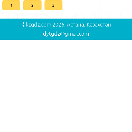
1
2
3
©kzgdz.com 2026, Астана, Казахстан
dytgdz@gmail.com