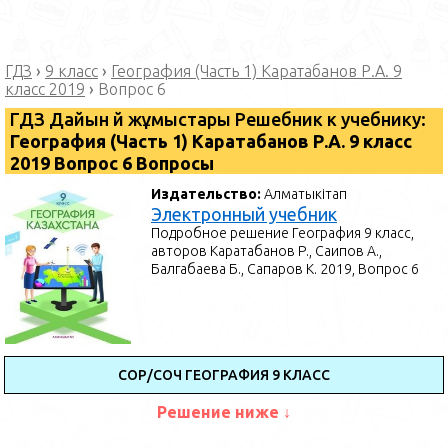
ГДЗ
›
9 класс
›
География (Часть 1) Каратабанов Р.А. 9
класс 2019
›
Вопрос 6
ГДЗ Дайын үй жұмыстары Решебник к учебнику:
География (Часть 1) Каратабанов Р.А. 9 класс
2019 Вопрос 6 Вопросы
Издательство:
Алматыкітап
Электронный учебник
Подробное решение География 9 класс,
авторов Каратабанов Р., Саипов А.,
Балгабаева Б., Сапаров К. 2019, Вопрос 6
СОР/СОЧ ГЕОГРАФИЯ 9 КЛАСС
Решение ниже ↓