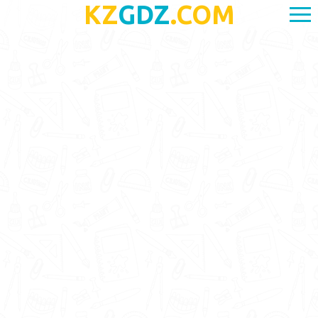
KZ
GDZ
.COM