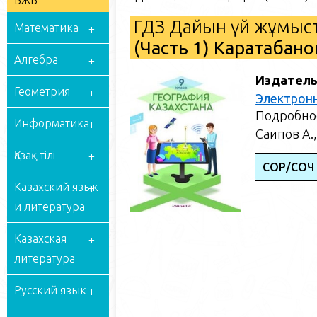
БЖБ
ГДЗ Дайын үй жұмыст
Математика
(Часть 1) Каратабано
Алгебра
Издатель
Геометрия
Электрон
Подробное
Информатика
Саипов А.,
Қазақ тілі
СОР/СОЧ
Казахский язык
и литература
Казахская
литература
Русский язык