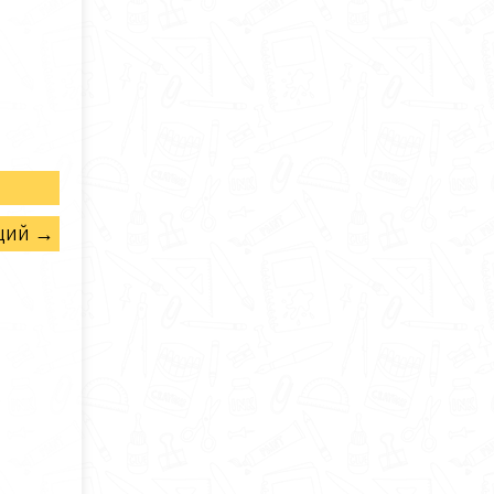
щий →