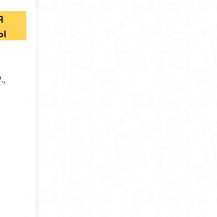
я
сы
.,