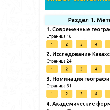
Раздел 1. Ме
1. Современные геогр
Страница 16
1
2
3
4
2. Исследование Казах
Страница 24
1
2
3
4
3. Номинация географи
Страница 31
1
2
3
4
4. Академические форм