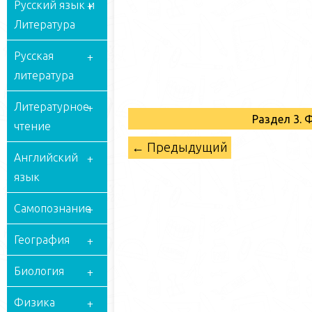
Русский язык и
Литература
Русская
литература
Литературное
Раздел 3. 
чтение
← Предыдущий
Английский
язык
Самопознание
География
Биология
Физика