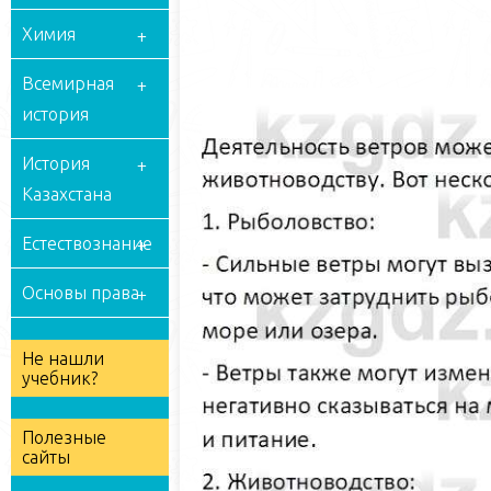
Химия
Всемирная
история
История
Казахстана
Естествознание
Основы права
Не нашли
учебник?
Полезные
сайты