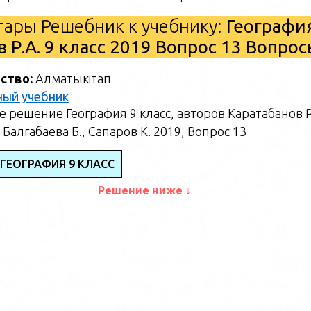
ары Решебник к учебнику:
Географи
в Р.А. 9 класс 2019 Вопрос 13 Вопро
ство:
Алматыкітап
ный учебник
 решение География 9 класс, авторов Каратабанов Р
 Балгабаева Б., Сапаров К. 2019, Вопрос 13
 ГЕОГРАФИЯ 9 КЛАСС
Решение ниже ↓