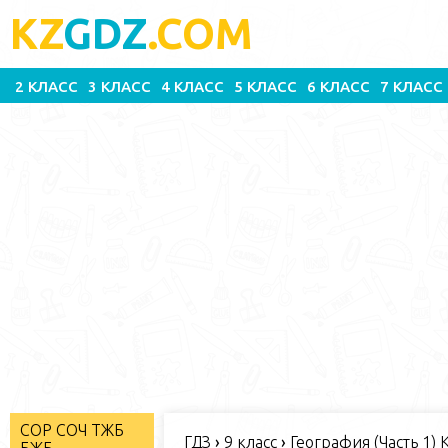
KZ
GDZ
.COM
2 КЛАСС
3 КЛАСС
4 КЛАСС
5 КЛАСС
6 КЛАСС
7 КЛАСС
СОР СОЧ ТЖБ
ГДЗ
›
9 класс
›
География (Часть 1) 