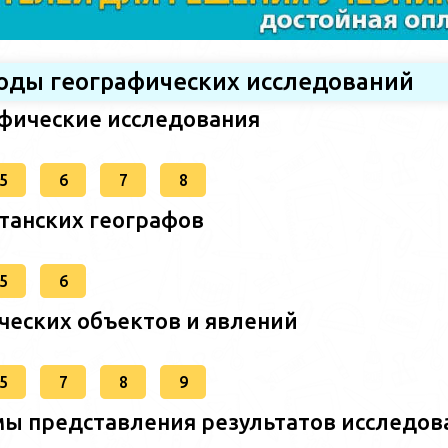
тоды географических исследований
афические исследования
5
6
7
8
станских географов
5
6
ческих объектов и явлений
5
7
8
9
ы представления результатов исследов