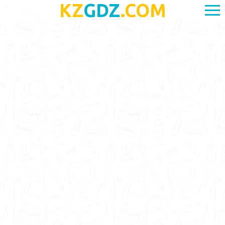
KZ
GDZ
.COM