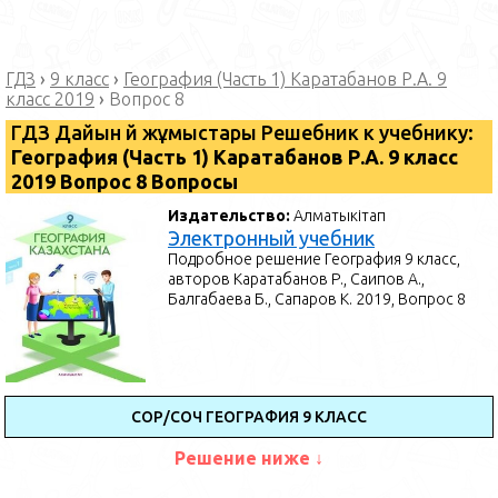
ГДЗ
›
9 класс
›
География (Часть 1) Каратабанов Р.А. 9
класс 2019
›
Вопрос 8
ГДЗ Дайын үй жұмыстары Решебник к учебнику:
География (Часть 1) Каратабанов Р.А. 9 класс
2019 Вопрос 8 Вопросы
Издательство:
Алматыкітап
Электронный учебник
Подробное решение География 9 класс,
авторов Каратабанов Р., Саипов А.,
Балгабаева Б., Сапаров К. 2019, Вопрос 8
СОР/СОЧ ГЕОГРАФИЯ 9 КЛАСС
Решение ниже ↓