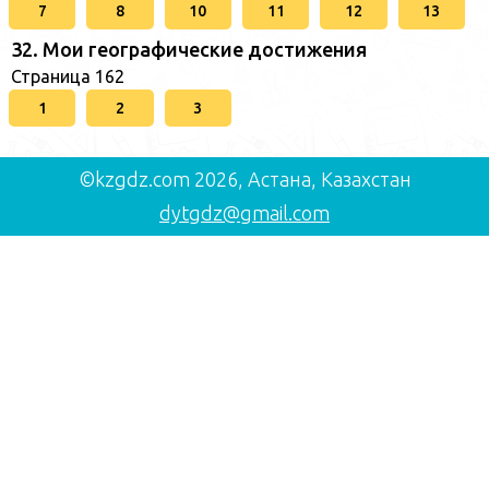
7
8
10
11
12
13
32. Мои географические достижения
Страница 162
1
2
3
©kzgdz.com 2026, Астана, Казахстан
dytgdz@gmail.com