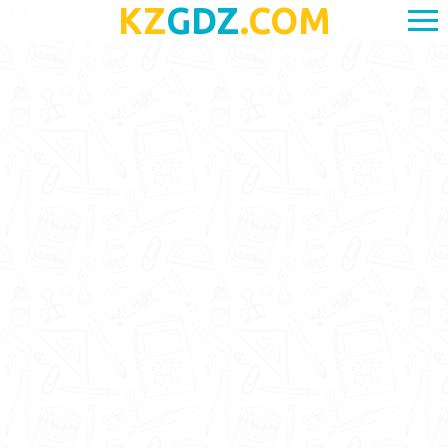
KZ
GDZ
.COM