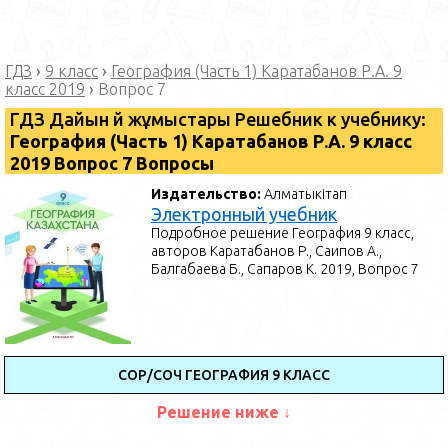
ГДЗ
›
9 класс
›
География (Часть 1) Каратабанов Р.А. 9
класс 2019
›
Вопрос 7
ГДЗ Дайын үй жұмыстары Решебник к учебнику:
География (Часть 1) Каратабанов Р.А. 9 класс
2019 Вопрос 7 Вопросы
Издательство:
Алматыкітап
Электронный учебник
Подробное решение География 9 класс,
авторов Каратабанов Р., Саипов А.,
Балгабаева Б., Сапаров К. 2019, Вопрос 7
СОР/СОЧ ГЕОГРАФИЯ 9 КЛАСС
Решение ниже ↓