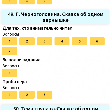
1
2
3
49. Г. Черноголовина. Сказка об одном
зернышке
Для тех, кто внимательно читал
Вопросы
1
2
3
4
5
6
7
Выполни задание
Вопросы
1
Проба пера
Вопросы
1
2
3
50. Тема труда в «Сказке об одном