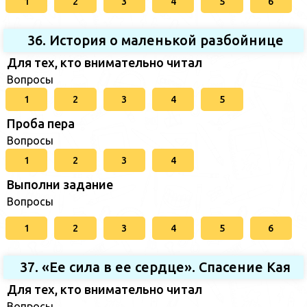
1
2
3
4
5
6
36. История о маленькой разбойнице
Для тех, кто внимательно читал
Вопросы
1
2
3
4
5
Проба пера
Вопросы
1
2
3
4
Выполни задание
Вопросы
1
2
3
4
5
6
37. «Ее сила в ее сердце». Спасение Кая
Для тех, кто внимательно читал
Вопросы