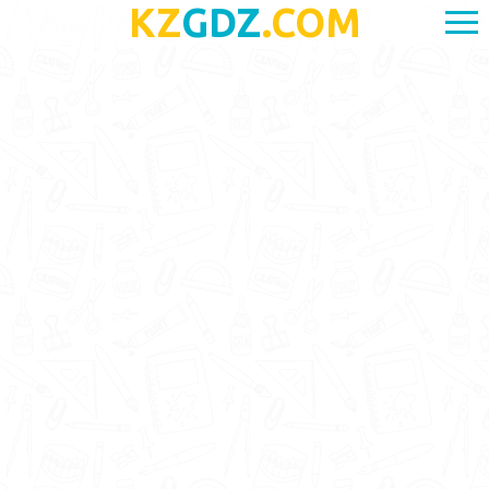
KZ
GDZ
.COM