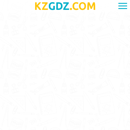
KZ
GDZ
.COM