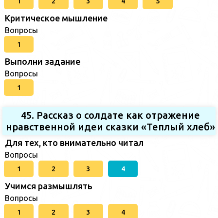
1
2
3
4
5
Критическое мышление
Вопросы
1
Выполни задание
Вопросы
1
45. Рассказ о солдате как отражение
нравственной идеи сказки «Теплый хлеб»
Для тех, кто внимательно читал
Вопросы
1
2
3
4
Учимся размышлять
Вопросы
1
2
3
4