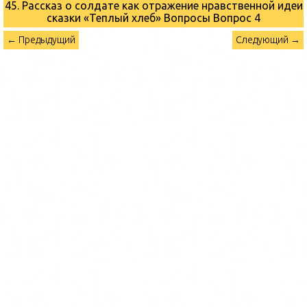
45. Рассказ о солдате как отражение нравственной идеи
сказки «Теплый хлеб» Вопросы
Вопрос 4
← Предыдущий
Следующий →