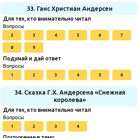
33. Ганс Христиан Андерсен
Для тех, кто внимательно читал
Вопросы
2
3
4
5
6
7
8
9
Подумай и дай ответ
Вопросы
1
2
3
4
5
6
34. Сказка Г.Х. Андерсена «Снежная
королева»
Для тех, кто внимательно читал
Вопросы
1
2
3
4
Погружение в тему