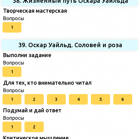
38. Жизненный путь Оскара Уайльда
Творческая мастерская
Вопросы
1
39. Оскар Уайльд. Соловей и роза
Выполни задание
Вопросы
1
Для тех, кто внимательно читал
Вопросы
1
2
3
4
5
6
Подумай и дай ответ
Вопросы
1
2
Критическое мышление