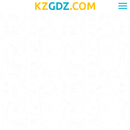
KZ
GDZ
.COM