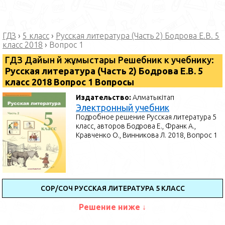
ГДЗ
›
5 класс
›
Русская литература (Часть 2) Бодрова Е.В. 5
класс 2018
›
Вопрос 1
ГДЗ Дайын үй жұмыстары Решебник к учебнику:
Русская литература (Часть 2) Бодрова Е.В. 5
класс 2018 Вопрос 1 Вопросы
Издательство:
Алматыкітап
Электронный учебник
Подробное решение Русская литература 5
класс, авторов Бодрова Е., Франк А.,
Кравченко О., Винникова Л. 2018, Вопрос 1
СОР/СОЧ РУССКАЯ ЛИТЕРАТУРА 5 КЛАСС
Решение ниже ↓