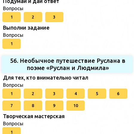
Подумай и дай ответ
Вопросы
1
2
3
Выполни задание
Вопросы
1
56. Необычное путешествие Руслана в
поэме «Руслан и Людмила»
Для тех, кто внимательно читал
Вопросы
1
2
3
4
5
6
7
8
9
10
Творческая мастерская
Вопросы
1