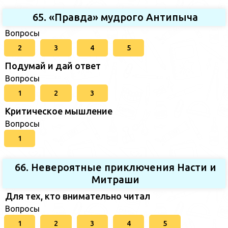
65. «Правда» мудрого Антипыча
Вопросы
2
3
4
5
Подумай и дай ответ
Вопросы
1
2
3
Критическое мышление
Вопросы
1
66. Невероятные приключения Насти и
Митраши
Для тех, кто внимательно читал
Вопросы
1
2
3
4
5