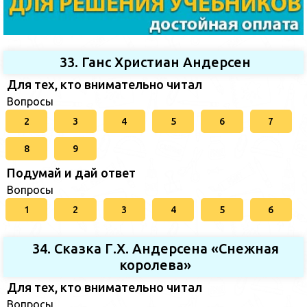
33. Ганс Христиан Андерсен
Для тех, кто внимательно читал
Вопросы
2
3
4
5
6
7
8
9
Подумай и дай ответ
Вопросы
1
2
3
4
5
6
34. Сказка Г.Х. Андерсена «Снежная
королева»
Для тех, кто внимательно читал
Вопросы