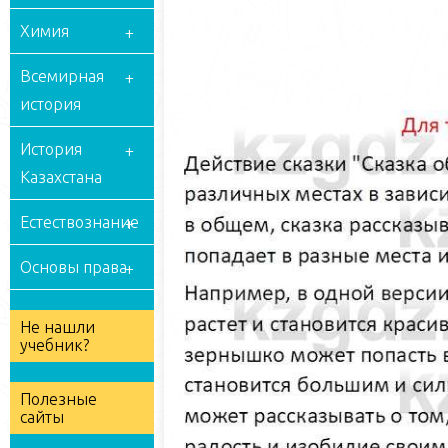
Химия
Всемирная
история
История
Казахстана
Естествознание
Основы права
Не нашли
учебник?
Полезные
сайты