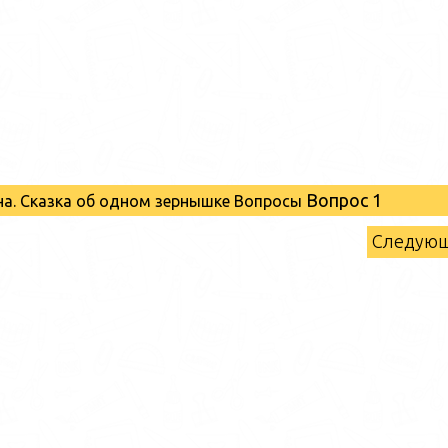
Вопрос 1
ина. Сказка об одном зернышке Вопросы
Следую