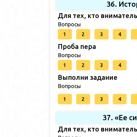
36. Ист
Для тех, кто внимател
Вопросы
1
2
3
4
Проба пера
Вопросы
1
2
3
4
Выполни задание
Вопросы
1
2
3
4
37. «Ее с
Для тех, кто внимател