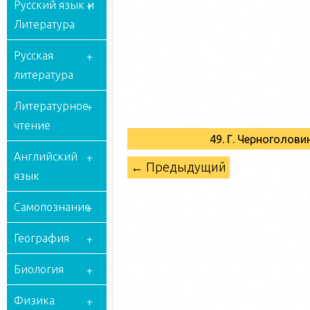
Русский язык и
Литература
Русская
литература
Литературное
чтение
49. Г. Черноголов
Английский
← Предыдущий
язык
Самопознание
География
Биология
Физика