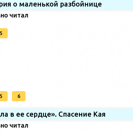
ория о маленькой разбойнице
ьно читал
5
5
6
ила в ее сердце». Спасение Кая
ьно читал