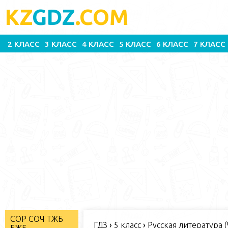
KZ
GDZ
.COM
2 КЛАСС
3 КЛАСС
4 КЛАСС
5 КЛАСС
6 КЛАСС
7 КЛАСС
СОР СОЧ ТЖБ
ГДЗ
›
5 класс
›
Русская литература (