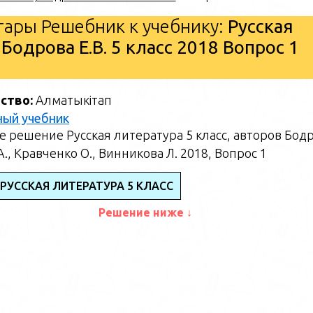
ары Решебник к учебнику:
Русская
 Бодрова Е.В. 5 класс 2018 Вопрос 1
ство:
Алматыкітап
ный учебник
 решение Русская литература 5 класс, авторов Бод
А., Кравченко О., Винникова Л. 2018, Вопрос 1
РУССКАЯ ЛИТЕРАТУРА 5 КЛАСС
Решение ниже ↓