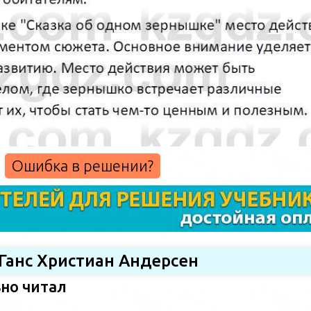
Ошибка в решении?
 Ганс Христиан Андерсен
ьно читал