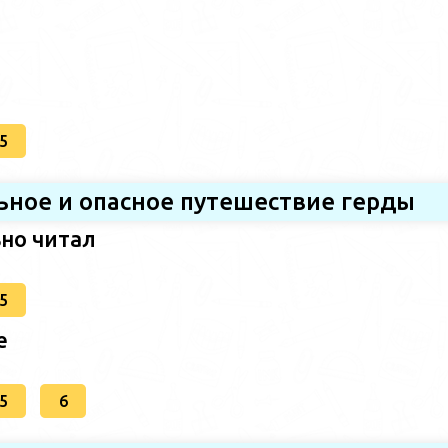
5
ьное и опасное путешествие герды
ьно читал
5
е
5
6