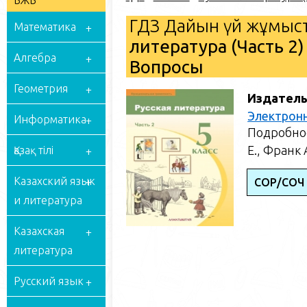
БЖБ
ГДЗ Дайын үй жұмыст
Математика
литература (Часть 2)
Алгебра
Вопросы
Геометрия
Издатель
Электрон
Информатика
Подробное
Е., Франк 
Қазақ тілі
Казахский язык
СОР/СОЧ 
и литература
Казахская
литература
Русский язык