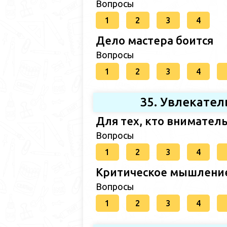
Вопросы
1
2
3
4
Дело мастера боится
Вопросы
1
2
3
4
35. Увлекател
Для тех, кто внимател
Вопросы
1
2
3
4
Критическое мышлени
Вопросы
1
2
3
4