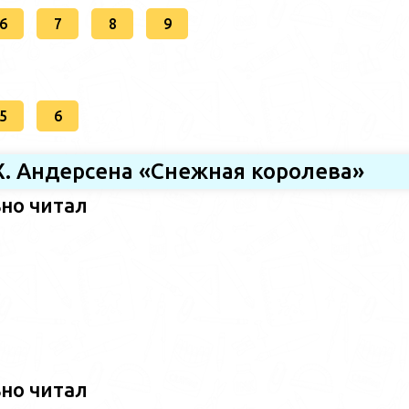
6
7
8
9
5
6
.Х. Андерсена «Снежная королева»
ьно читал
ьно читал