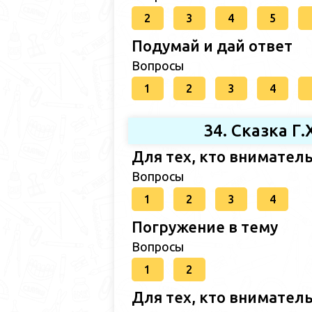
2
3
4
5
Подумай и дай ответ
Вопросы
1
2
3
4
34. Сказка Г
Для тех, кто внимател
Вопросы
1
2
3
4
Погружение в тему
Вопросы
1
2
Для тех, кто внимател