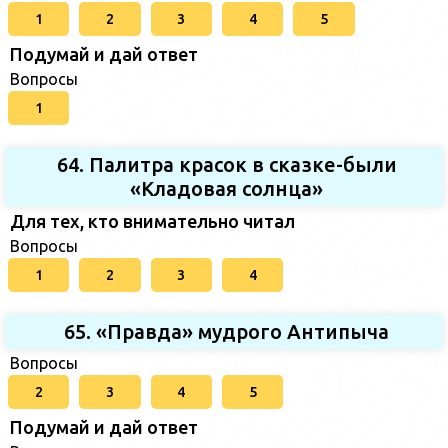
1
2
3
4
5
Подумай и дай ответ
Вопросы
1
64. Палитра красок в сказке-были
«Кладовая солнца»
Для тех, кто внимательно читал
Вопросы
1
2
3
4
65. «Правда» мудрого Антипыча
Вопросы
2
3
4
5
Подумай и дай ответ