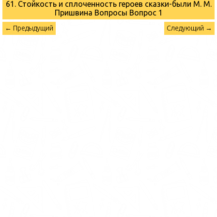
61. Стойкость и сплоченность героев сказки-были М. М.
Пришвина Вопросы
Вопрос 1
← Предыдущий
Следующий →