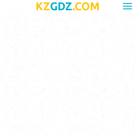
KZ
GDZ
.COM