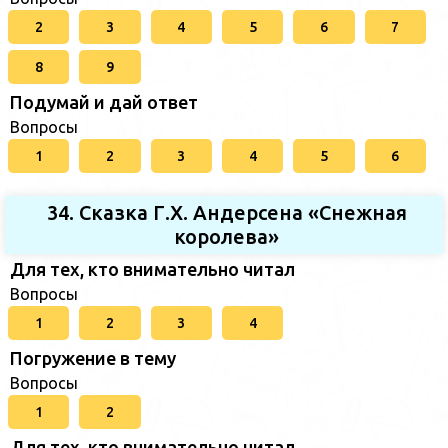
2
3
4
5
6
7
8
9
Подумай и дай ответ
Вопросы
1
2
3
4
5
6
34. Сказка Г.Х. Андерсена «Снежная
королева»
Для тех, кто внимательно читал
Вопросы
1
2
3
4
Погружение в тему
Вопросы
1
2
Для тех, кто внимательно читал