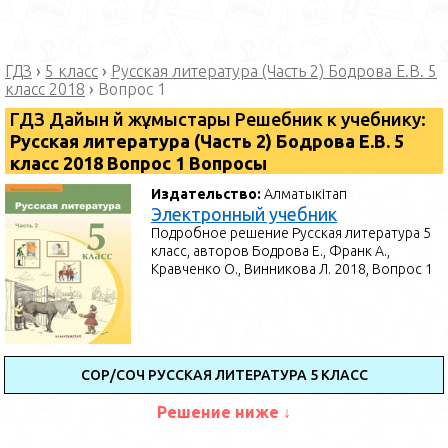
ГДЗ
›
5 класс
›
Русская литература (Часть 2) Бодрова Е.В. 5
класс 2018
›
Вопрос 1
ГДЗ Дайын үй жұмыстары Решебник к учебнику:
Русская литература (Часть 2) Бодрова Е.В. 5
класс 2018 Вопрос 1 Вопросы
Издательство:
Алматыкітап
Электронный учебник
Подробное решение Русская литература 5
класс, авторов Бодрова Е., Франк А.,
Кравченко О., Винникова Л. 2018, Вопрос 1
СОР/СОЧ РУССКАЯ ЛИТЕРАТУРА 5 КЛАСС
Решение ниже ↓