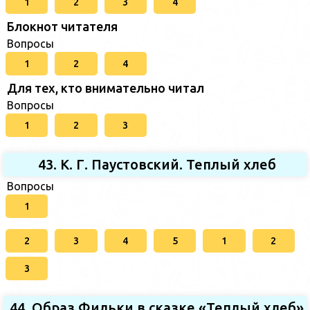
1
2
3
4
Блокнот читателя
Вопросы
1
2
4
Для тех, кто внимательно читал
Вопросы
1
2
3
43. К. Г. Паустовский. Теплый хлеб
Вопросы
1
2
3
4
5
1
2
3
44. Образ Фильки в сказке «Теплый хлеб»