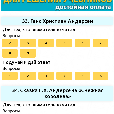
33. Ганс Христиан Андерсен
Для тех, кто внимательно читал
Вопросы
2
3
4
5
6
7
8
9
Подумай и дай ответ
Вопросы
1
2
3
4
5
6
34. Сказка Г.Х. Андерсена «Снежная
королева»
Для тех, кто внимательно читал
Вопросы