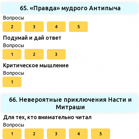
65. «Правда» мудрого Антипыча
Вопросы
2
3
4
5
Подумай и дай ответ
Вопросы
1
2
3
Критическое мышление
Вопросы
1
66. Невероятные приключения Насти и
Митраши
Для тех, кто внимательно читал
Вопросы
1
2
3
4
5