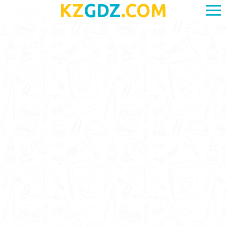
KZ
GDZ
.COM