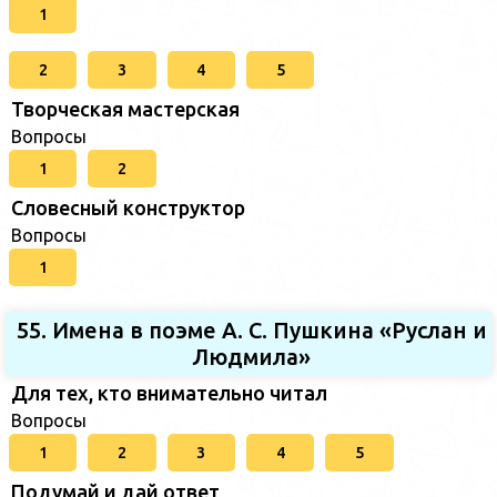
1
2
3
4
5
Творческая мастерская
Вопросы
1
2
Словесный конструктор
Вопросы
1
55. Имена в поэме А. С. Пушкина «Руслан и
Людмила»
Для тех, кто внимательно читал
Вопросы
1
2
3
4
5
Подумай и дай ответ