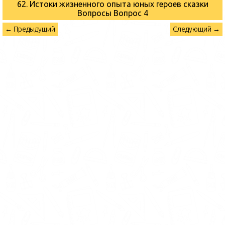
62. Истоки жизненного опыта юных героев сказки
Вопросы
Вопрос 4
← Предыдущий
Следующий →