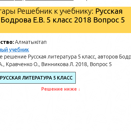
ары Решебник к учебнику:
Русская
 Бодрова Е.В. 5 класс 2018 Вопрос 5
ство:
Алматыкітап
ный учебник
 решение Русская литература 5 класс, авторов Бод
А., Кравченко О., Винникова Л. 2018, Вопрос 5
РУССКАЯ ЛИТЕРАТУРА 5 КЛАСС
Решение ниже ↓