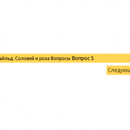
Вопрос 5
Уайльд. Соловей и роза Вопросы
Следую