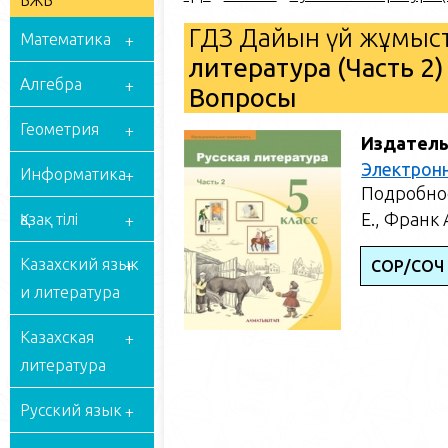
БЖБ
ГДЗ Дайын үй жұмыст
Математика
литература (Часть 2)
Алгебра
Вопросы
Геометрия
Издатель
Электрон
Информатика
Подробное
Е., Франк 
Қазақ тілі
Казахский язык
СОР/СОЧ 
и литература
Казахская
литература
Русский язык