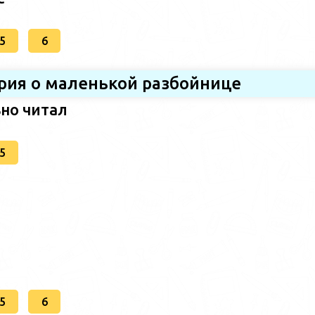
5
6
ория о маленькой разбойнице
ьно читал
5
5
6