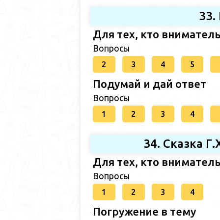
33.
Для тех, кто внимател
Вопросы
2
3
4
5
Подумай и дай ответ
Вопросы
1
2
3
4
34. Сказка Г
Для тех, кто внимател
Вопросы
1
2
3
4
Погружение в тему