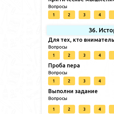
Вопросы
1
2
3
4
36. Ист
Для тех, кто внимател
Вопросы
1
2
3
4
Проба пера
Вопросы
1
2
3
4
Выполни задание
Вопросы
1
2
3
4