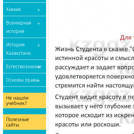
Химия
Всемирная
история
История
Казахстана
Естествознание
Основы права
Не нашли
учебник?
Полезные
сайты