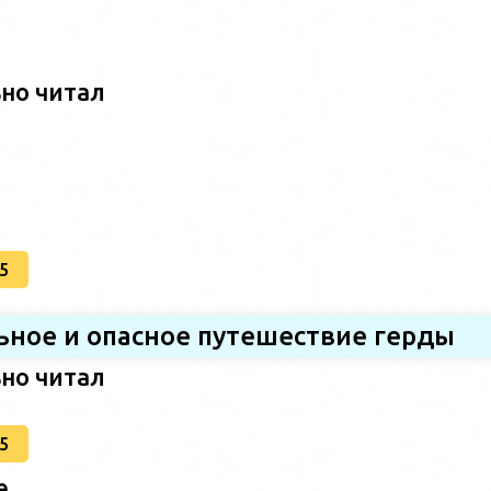
ьно читал
5
ьное и опасное путешествие герды
ьно читал
5
е