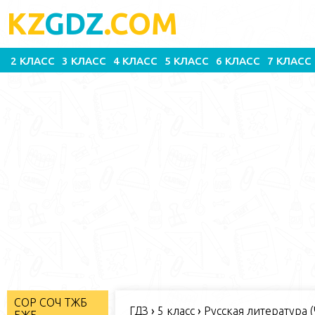
KZ
GDZ
.COM
2 КЛАСС
3 КЛАСС
4 КЛАСС
5 КЛАСС
6 КЛАСС
7 КЛАСС
СОР СОЧ ТЖБ
ГДЗ
›
5 класс
›
Русская литература (