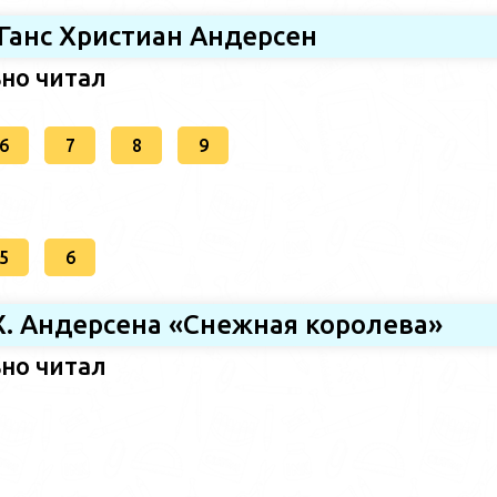
 Ганс Христиан Андерсен
ьно читал
6
7
8
9
5
6
.Х. Андерсена «Снежная королева»
ьно читал