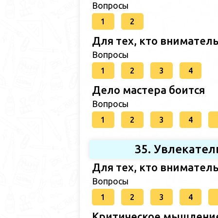
Вопросы
1
2
Для тех, кто внимател
Вопросы
1
2
3
4
Дело мастера боится
Вопросы
1
2
3
4
35. Увлекател
Для тех, кто внимател
Вопросы
1
2
3
4
Критическое мышлени