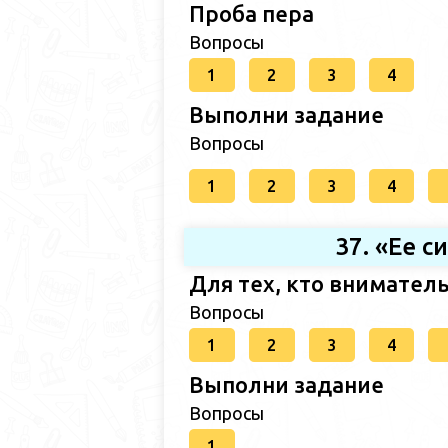
Проба пера
Вопросы
1
2
3
4
Выполни задание
Вопросы
1
2
3
4
37. «Ее с
Для тех, кто внимател
Вопросы
1
2
3
4
Выполни задание
Вопросы
1