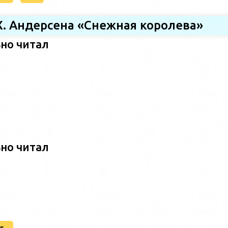
.Х. Андерсена «Снежная королева»
ьно читал
ьно читал