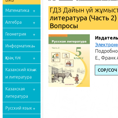
БЖБ
ГДЗ Дайын үй жұмыст
Математика
литература (Часть 2)
Алгебра
Вопросы
Геометрия
Издатель
Электрон
Информатика
Подробное
Е., Франк 
Қазақ тілі
Казахский язык
СОР/СОЧ 
и литература
Казахская
литература
Русский язык