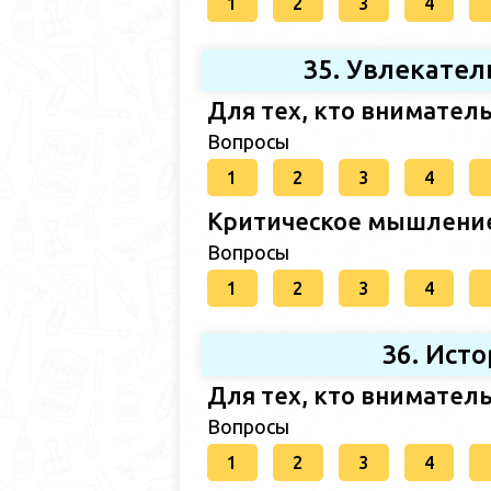
1
2
3
4
35. Увлекател
Для тех, кто внимател
Вопросы
1
2
3
4
Критическое мышлени
Вопросы
1
2
3
4
36. Ист
Для тех, кто внимател
Вопросы
1
2
3
4