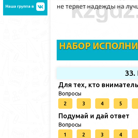
33.
Для тех, кто внимател
Вопросы
2
3
4
5
Подумай и дай ответ
Вопросы
1
2
3
4