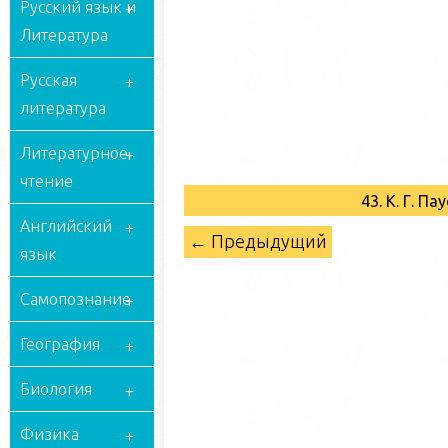
Русский язык и
Литература
Русская
литература
Литературное
чтение
43. К. Г. 
Английский
← Предыдущий
язык
Самопознание
География
Биология
Физика