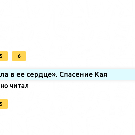
5
6
ила в ее сердце». Спасение Кая
ьно читал
5