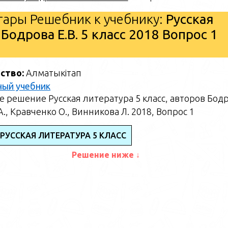
ары Решебник к учебнику:
Русская
 Бодрова Е.В. 5 класс 2018 Вопрос 1
ство:
Алматыкітап
ный учебник
 решение Русская литература 5 класс, авторов Бод
А., Кравченко О., Винникова Л. 2018, Вопрос 1
РУССКАЯ ЛИТЕРАТУРА 5 КЛАСС
Решение ниже ↓