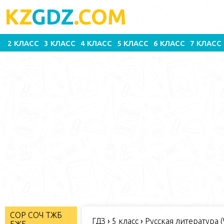
KZ
GDZ
.COM
2 КЛАСС
3 КЛАСС
4 КЛАСС
5 КЛАСС
6 КЛАСС
7 КЛАСС
СОР СОЧ ТЖБ
ГДЗ
›
5 класс
›
Русская литература (