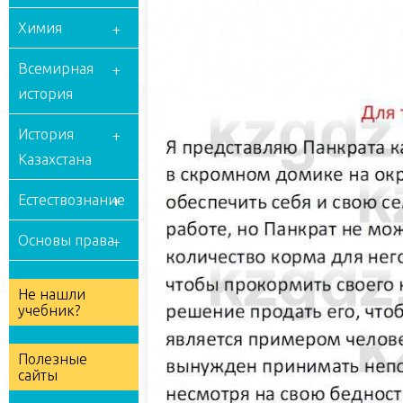
Химия
Всемирная
история
История
Казахстана
Естествознание
Основы права
Не нашли
учебник?
Полезные
сайты