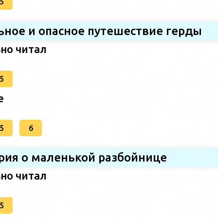
5
ьное и опасное путешествие герды
ьно читал
5
е
5
6
ория о маленькой разбойнице
ьно читал
5