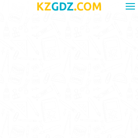
KZ
GDZ
.COM