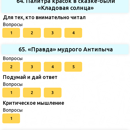
64. Палитра красок в сказке-были
«Кладовая солнца»
Для тех, кто внимательно читал
Вопросы
1
2
3
4
65. «Правда» мудрого Антипыча
Вопросы
2
3
4
5
Подумай и дай ответ
Вопросы
1
2
3
Критическое мышление
Вопросы
1