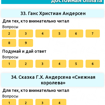
33. Ганс Христиан Андерсен
Для тех, кто внимательно читал
Вопросы
2
3
4
5
6
7
8
9
Подумай и дай ответ
Вопросы
1
2
3
4
5
6
34. Сказка Г.Х. Андерсена «Снежная
королева»
Для тех, кто внимательно читал
Вопросы
1
2
3
4