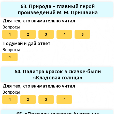
63. Природа – главный герой
произведений М. М. Пришвина
Для тех, кто внимательно читал
Вопросы
1
2
3
4
5
Подумай и дай ответ
Вопросы
1
64. Палитра красок в сказке-были
«Кладовая солнца»
Для тех, кто внимательно читал
Вопросы
1
2
3
4
65. «Правда» мудрого Антипыча