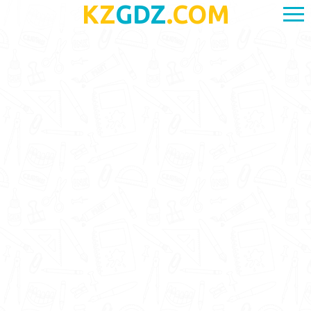
KZ
GDZ
.COM