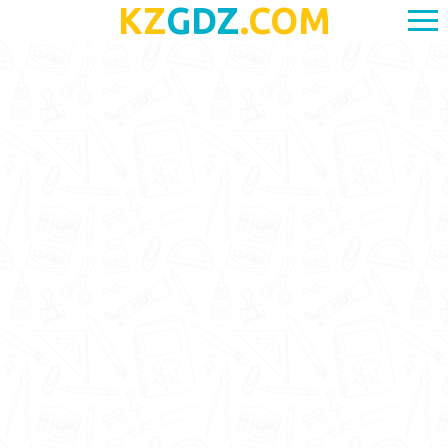
KZ
GDZ
.COM