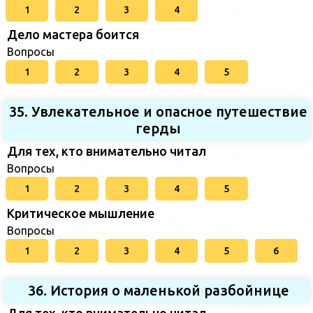
1
2
3
4
Дело мастера боится
Вопросы
1
2
3
4
5
35. Увлекательное и опасное путешествие
герды
Для тех, кто внимательно читал
Вопросы
1
2
3
4
5
Критическое мышление
Вопросы
1
2
3
4
5
6
36. История о маленькой разбойнице
Для тех, кто внимательно читал