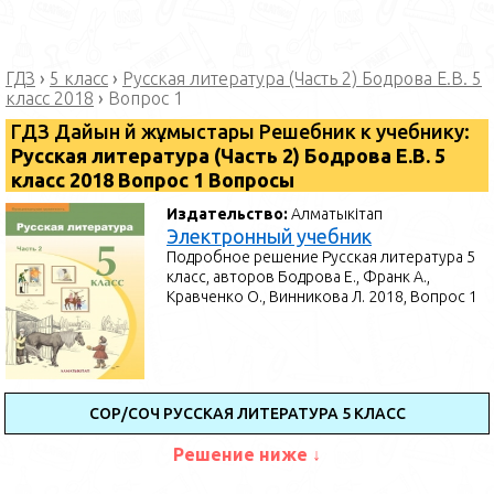
ГДЗ
›
5 класс
›
Русская литература (Часть 2) Бодрова Е.В. 5
класс 2018
›
Вопрос 1
ГДЗ Дайын үй жұмыстары Решебник к учебнику:
Русская литература (Часть 2) Бодрова Е.В. 5
класс 2018 Вопрос 1 Вопросы
Издательство:
Алматыкітап
Электронный учебник
Подробное решение Русская литература 5
класс, авторов Бодрова Е., Франк А.,
Кравченко О., Винникова Л. 2018, Вопрос 1
СОР/СОЧ РУССКАЯ ЛИТЕРАТУРА 5 КЛАСС
Решение ниже ↓