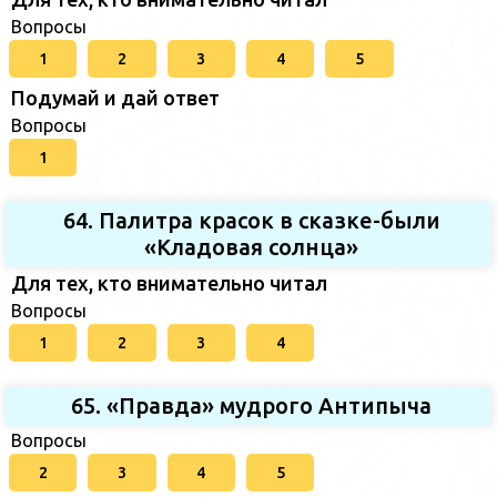
Вопросы
1
2
3
4
5
Подумай и дай ответ
Вопросы
1
64. Палитра красок в сказке-были
«Кладовая солнца»
Для тех, кто внимательно читал
Вопросы
1
2
3
4
65. «Правда» мудрого Антипыча
Вопросы
2
3
4
5