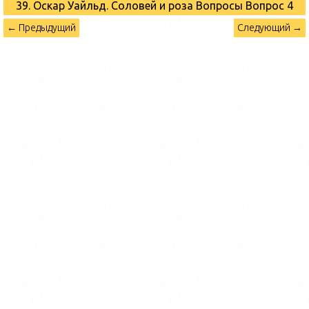
39. Оскар Уайльд. Соловей и роза Вопросы
Вопрос 4
← Предыдущий
Следующий →