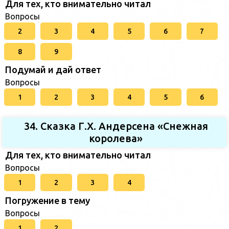
Для тех, кто внимательно читал
Вопросы
2
3
4
5
6
7
8
9
Подумай и дай ответ
Вопросы
1
2
3
4
5
6
34. Сказка Г.Х. Андерсена «Снежная
королева»
Для тех, кто внимательно читал
Вопросы
1
2
3
4
Погружение в тему
Вопросы
1
2