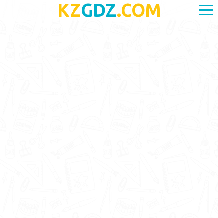
KZ
GDZ
.COM