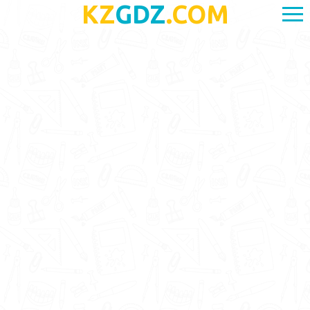
KZ
GDZ
.COM