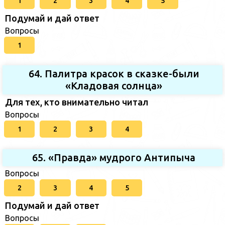
1
2
3
4
5
Подумай и дай ответ
Вопросы
1
64. Палитра красок в сказке-были
«Кладовая солнца»
Для тех, кто внимательно читал
Вопросы
1
2
3
4
65. «Правда» мудрого Антипыча
Вопросы
2
3
4
5
Подумай и дай ответ
Вопросы