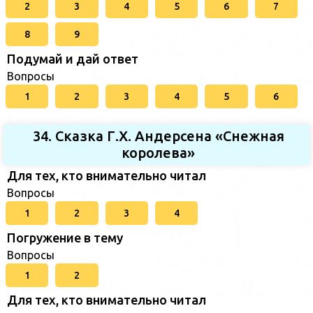
2
3
4
5
6
7
8
9
Подумай и дай ответ
Вопросы
1
2
3
4
5
6
34. Сказка Г.Х. Андерсена «Снежная
королева»
Для тех, кто внимательно читал
Вопросы
1
2
3
4
Погружение в тему
Вопросы
1
2
Для тех, кто внимательно читал