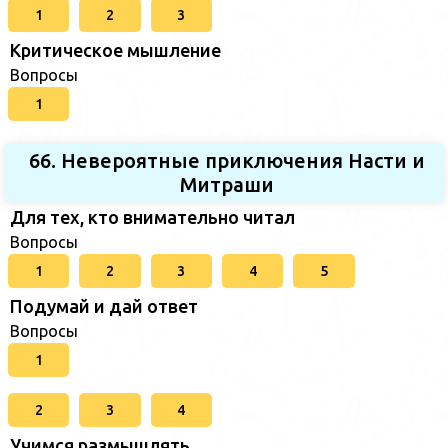
1
2
3
Критическое мышление
Вопросы
1
66. Невероятные приключения Насти и
Митраши
Для тех, кто внимательно читал
Вопросы
1
2
3
4
5
Подумай и дай ответ
Вопросы
1
2
3
4
Учимся размышлять