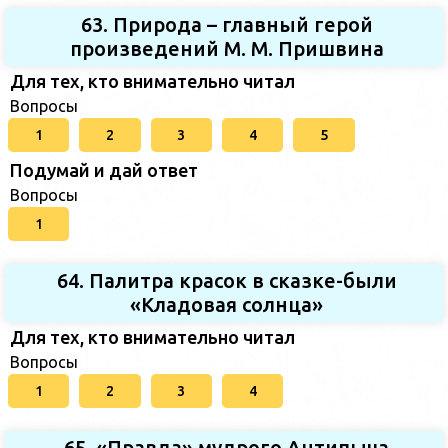
63. Природа – главный герой
произведений М. М. Пришвина
Для тех, кто внимательно читал
Вопросы
1
2
3
4
5
Подумай и дай ответ
Вопросы
1
64. Палитра красок в сказке-были
«Кладовая солнца»
Для тех, кто внимательно читал
Вопросы
1
2
3
4
65. «Правда» мудрого Антипыча