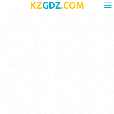
KZ
GDZ
.COM