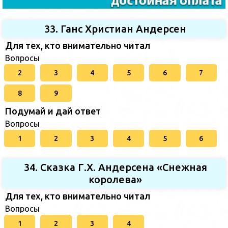
33. Ганс Христиан Андерсен
Для тех, кто внимательно читал
Вопросы
2
3
4
5
6
7
8
9
Подумай и дай ответ
Вопросы
1
2
3
4
5
6
34. Сказка Г.Х. Андерсена «Снежная
королева»
Для тех, кто внимательно читал
Вопросы
1
2
3
4