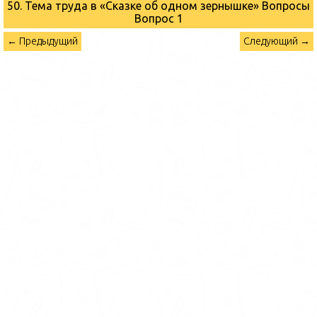
50. Тема труда в «Сказке об одном зернышке» Вопросы
Вопрос 1
← Предыдущий
Следующий →