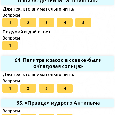
произведений М. М. Пришвина
Для тех, кто внимательно читал
Вопросы
1
2
3
4
5
Подумай и дай ответ
Вопросы
1
64. Палитра красок в сказке-были
«Кладовая солнца»
Для тех, кто внимательно читал
Вопросы
1
2
3
4
65. «Правда» мудрого Антипыча
Вопросы