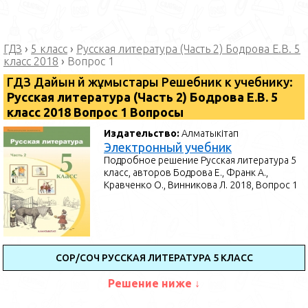
ГДЗ
›
5 класс
›
Русская литература (Часть 2) Бодрова Е.В. 5
класс 2018
›
Вопрос 1
ГДЗ Дайын үй жұмыстары Решебник к учебнику:
Русская литература (Часть 2) Бодрова Е.В. 5
класс 2018 Вопрос 1 Вопросы
Издательство:
Алматыкітап
Электронный учебник
Подробное решение Русская литература 5
класс, авторов Бодрова Е., Франк А.,
Кравченко О., Винникова Л. 2018, Вопрос 1
СОР/СОЧ РУССКАЯ ЛИТЕРАТУРА 5 КЛАСС
Решение ниже ↓