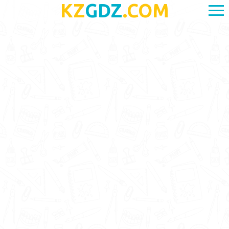
KZ
GDZ
.COM