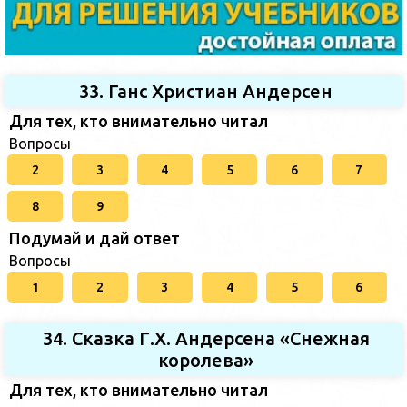
33. Ганс Христиан Андерсен
Для тех, кто внимательно читал
Вопросы
2
3
4
5
6
7
8
9
Подумай и дай ответ
Вопросы
1
2
3
4
5
6
34. Сказка Г.Х. Андерсена «Снежная
королева»
Для тех, кто внимательно читал