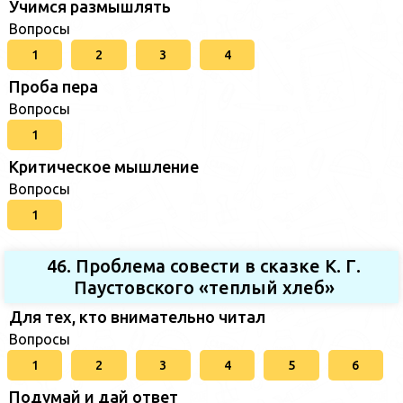
Учимся размышлять
Вопросы
1
2
3
4
Проба пера
Вопросы
1
Критическое мышление
Вопросы
1
46. Проблема совести в сказке К. Г.
Паустовского «теплый хлеб»
Для тех, кто внимательно читал
Вопросы
1
2
3
4
5
6
Подумай и дай ответ