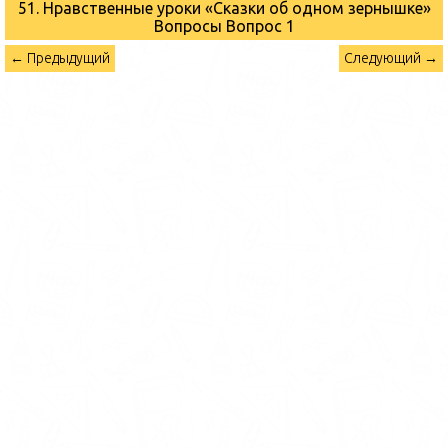
51. Нравственные уроки «Сказки об одном зернышке»
Вопросы
Вопрос 1
← Предыдущий
Следующий →