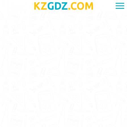
KZ
GDZ
.COM