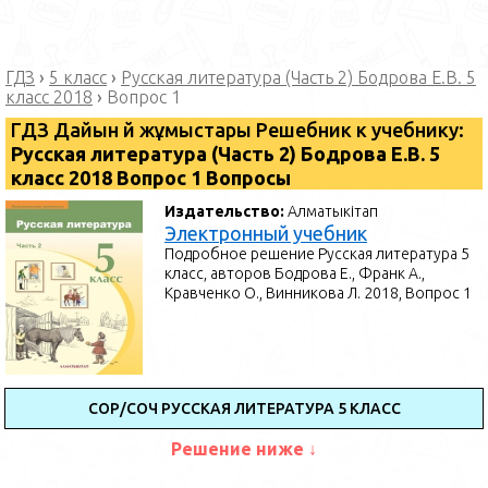
ГДЗ
›
5 класс
›
Русская литература (Часть 2) Бодрова Е.В. 5
класс 2018
›
Вопрос 1
ГДЗ Дайын үй жұмыстары Решебник к учебнику:
Русская литература (Часть 2) Бодрова Е.В. 5
класс 2018 Вопрос 1 Вопросы
Издательство:
Алматыкітап
Электронный учебник
Подробное решение Русская литература 5
класс, авторов Бодрова Е., Франк А.,
Кравченко О., Винникова Л. 2018, Вопрос 1
СОР/СОЧ РУССКАЯ ЛИТЕРАТУРА 5 КЛАСС
Решение ниже ↓