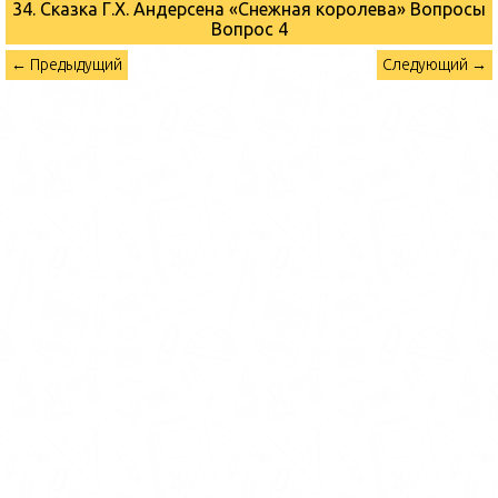
34. Сказка Г.Х. Андерсена «Снежная королева» Вопросы
Вопрос 4
← Предыдущий
Следующий →