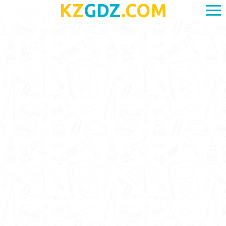
KZ
GDZ
.COM