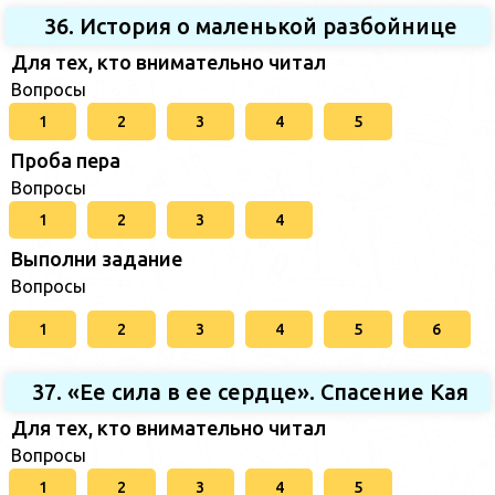
36. История о маленькой разбойнице
Для тех, кто внимательно читал
Вопросы
1
2
3
4
5
Проба пера
Вопросы
1
2
3
4
Выполни задание
Вопросы
1
2
3
4
5
6
37. «Ее сила в ее сердце». Спасение Кая
Для тех, кто внимательно читал
Вопросы
1
2
3
4
5