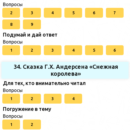
Вопросы
2
3
4
5
6
7
8
9
Подумай и дай ответ
Вопросы
1
2
3
4
5
6
34. Сказка Г.Х. Андерсена «Снежная
королева»
Для тех, кто внимательно читал
Вопросы
1
2
3
4
Погружение в тему
Вопросы
1
2