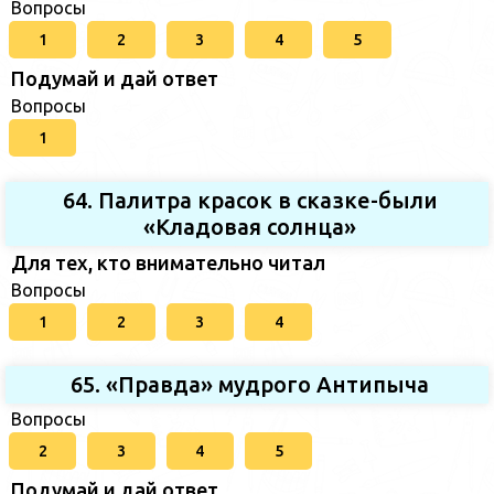
Вопросы
1
2
3
4
5
Подумай и дай ответ
Вопросы
1
64. Палитра красок в сказке-были
«Кладовая солнца»
Для тех, кто внимательно читал
Вопросы
1
2
3
4
65. «Правда» мудрого Антипыча
Вопросы
2
3
4
5
Подумай и дай ответ