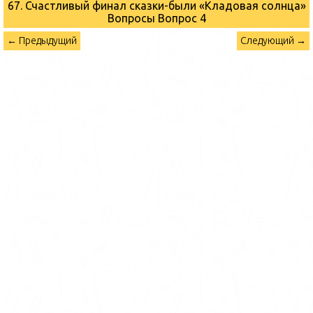
67. Счастливый финал сказки-были «Кладовая солнца»
Вопросы
Вопрос 4
← Предыдущий
Следующий →