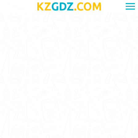
KZ
GDZ
.COM