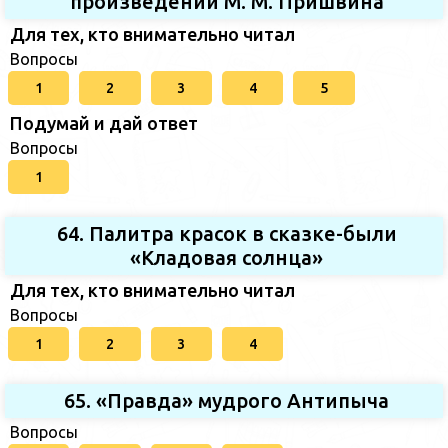
произведений М. М. Пришвина
Для тех, кто внимательно читал
Вопросы
1
2
3
4
5
Подумай и дай ответ
Вопросы
1
64. Палитра красок в сказке-были
«Кладовая солнца»
Для тех, кто внимательно читал
Вопросы
1
2
3
4
65. «Правда» мудрого Антипыча
Вопросы