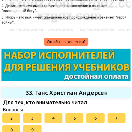
Ошибка в решении?
33. Ганс Христиан Андерсен
Для тех, кто внимательно читал
Вопросы
2
3
4
5
6
7
8
9