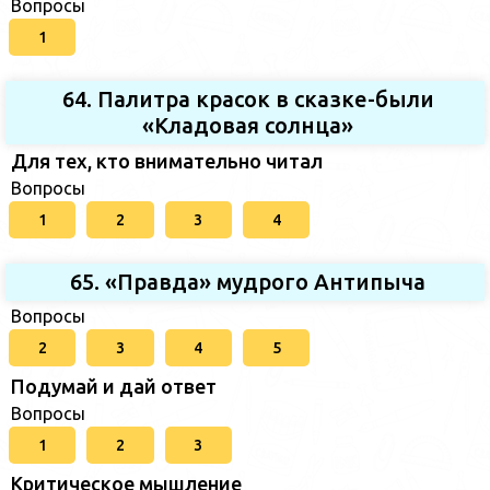
Вопросы
1
64. Палитра красок в сказке-были
«Кладовая солнца»
Для тех, кто внимательно читал
Вопросы
1
2
3
4
65. «Правда» мудрого Антипыча
Вопросы
2
3
4
5
Подумай и дай ответ
Вопросы
1
2
3
Критическое мышление