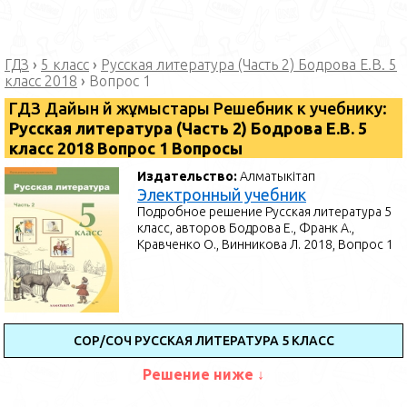
ГДЗ
›
5 класс
›
Русская литература (Часть 2) Бодрова Е.В. 5
класс 2018
›
Вопрос 1
ГДЗ Дайын үй жұмыстары Решебник к учебнику:
Русская литература (Часть 2) Бодрова Е.В. 5
класс 2018 Вопрос 1 Вопросы
Издательство:
Алматыкітап
Электронный учебник
Подробное решение Русская литература 5
класс, авторов Бодрова Е., Франк А.,
Кравченко О., Винникова Л. 2018, Вопрос 1
СОР/СОЧ РУССКАЯ ЛИТЕРАТУРА 5 КЛАСС
Решение ниже ↓