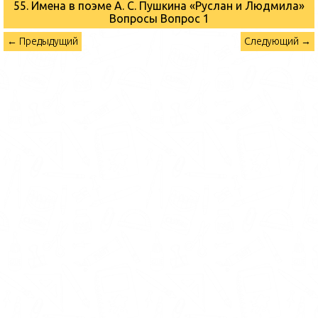
55. Имена в поэме А. С. Пушкина «Руслан и Людмила»
Вопросы
Вопрос 1
← Предыдущий
Следующий →