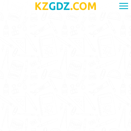
KZ
GDZ
.COM