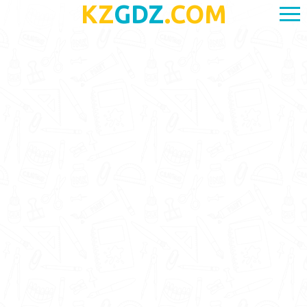
KZ
GDZ
.COM