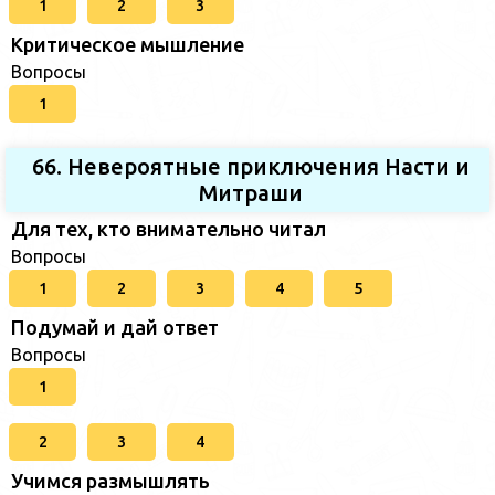
1
2
3
Критическое мышление
Вопросы
1
66. Невероятные приключения Насти и
Митраши
Для тех, кто внимательно читал
Вопросы
1
2
3
4
5
Подумай и дай ответ
Вопросы
1
2
3
4
Учимся размышлять