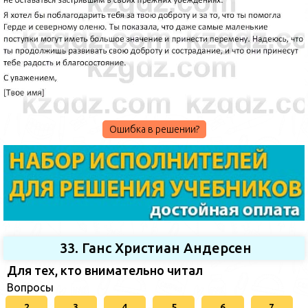
Ошибка в решении?
33. Ганс Христиан Андерсен
Для тех, кто внимательно читал
Вопросы
2
3
4
5
6
7