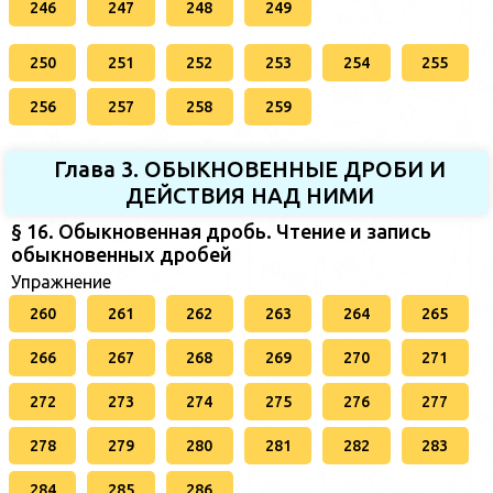
246
247
248
249
250
251
252
253
254
255
256
257
258
259
Глава 3. ОБЫКНОВЕННЫЕ ДРОБИ И
ДЕЙСТВИЯ НАД НИМИ
§ 16. Обыкновенная дробь. Чтение и запись
обыкновенных дробей
Упражнение
260
261
262
263
264
265
266
267
268
269
270
271
272
273
274
275
276
277
278
279
280
281
282
283
284
285
286