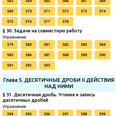
563
564
565
566
567
568
569
570
571
572
573
574
575
576
577
578
§ 30. Задачи на совместную работу
Упражнение
579
580
581
582
583
584
585
586
587
588
589
590
591
592
593
Глава 5. ДЕСЯТИЧНЫЕ ДРОБИ II ДЕЙСТВИЯ
НАД НИМИ
§ 31. Десятичная дробь. Чтение и запись
десятичных дробей
Упражнение
594
595
596
597
598
599