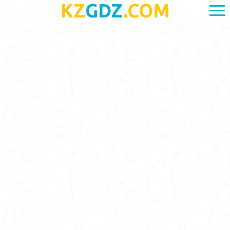
KZ
GDZ
.COM