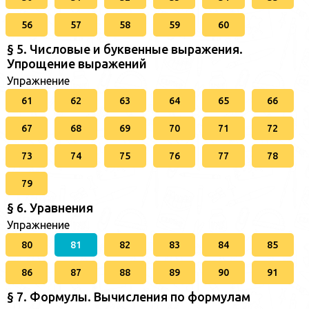
56
57
58
59
60
§ 5. Числовые и буквенные выражения.
Упрощение выражений
Упражнение
61
62
63
64
65
66
67
68
69
70
71
72
73
74
75
76
77
78
79
§ 6. Уравнения
Упражнение
80
81
82
83
84
85
86
87
88
89
90
91
§ 7. Формулы. Вычисления по формулам