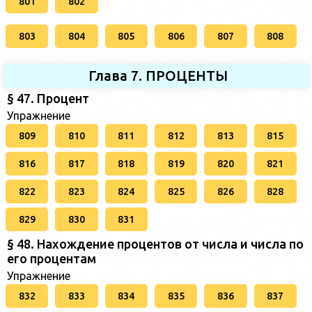
801
802
803
804
805
806
807
808
Глава 7. ПРОЦЕНТЫ
§ 47. Процент
Упражнение
809
810
811
812
813
815
816
817
818
819
820
821
822
823
824
825
826
828
829
830
831
§ 48. Нахождение процентов от числа и числа по
его процентам
Упражнение
832
833
834
835
836
837