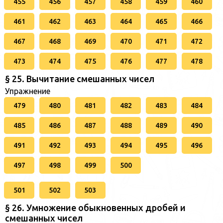
455
456
457
458
459
460
461
462
463
464
465
466
467
468
469
470
471
472
473
474
475
476
477
478
§ 25. Вычитание смешанных чисел
Упражнение
479
480
481
482
483
484
485
486
487
488
489
490
491
492
493
494
495
496
497
498
499
500
501
502
503
§ 26. Умножение обыкновенных дробей и
смешанных чисел