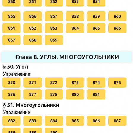
850
851
852
853
854
855
856
857
858
859
860
861
862
863
864
865
866
867
868
869
Глава 8. УГЛЫ. МНОГОУГОЛЬНИКИ
§ 50. Угол
Упражнение
870
871
872
873
874
875
876
877
878
880
881
§ 51. Многоугольники
Упражнение
882
883
884
885
886
887
888
889
890