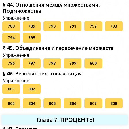
§ 44. Отношения между множествами.
Подмножества
Упражнение
788
789
790
791
792
793
794
795
§ 45. Объединение и пересечение множеств
Упражнение
796
797
798
799
800
§ 46. Решение текстовых задач
Упражнение
801
802
803
804
805
806
807
808
Глава 7. ПРОЦЕНТЫ
§ 47. Процент