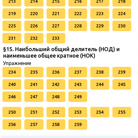
213
214
215
216
217
218
219
220
221
222
223
224
225
226
227
228
229
230
231
232
233
§15. Наибольший общий делитель (НОД) и
наименьшее общее кратное (НОК)
Упражнение
234
235
236
237
238
239
240
241
242
243
244
245
246
247
248
249
250
251
252
253
254
255
256
257
258
259