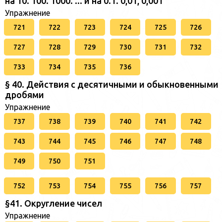
на 10. 100. 1000. ... и на 0.1. 0,01, 0,001
Упражнение
721
722
723
724
725
726
727
728
729
730
731
732
733
734
735
736
§ 40. Действия с десятичными и обыкновенными
дробями
Упражнение
737
738
739
740
741
742
743
744
745
746
747
748
749
750
751
752
753
754
755
756
757
§41. Округление чисел
Упражнение