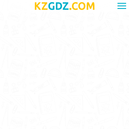
KZ
GDZ
.COM