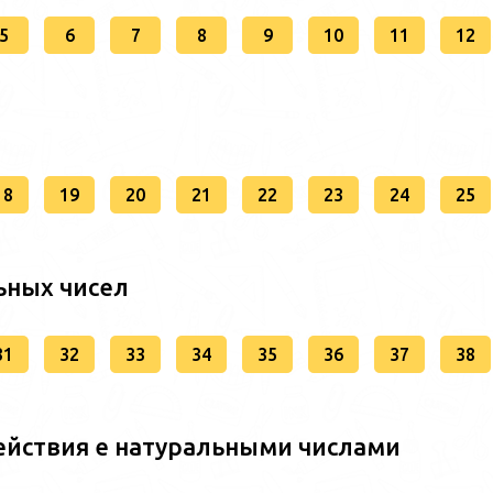
5
6
7
8
9
10
11
12
18
19
20
21
22
23
24
25
ьных чисел
31
32
33
34
35
36
37
38
ействия е натуральными числами