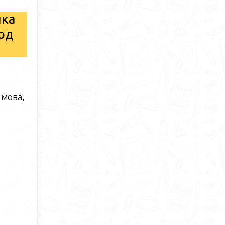
ка
од
ымова,