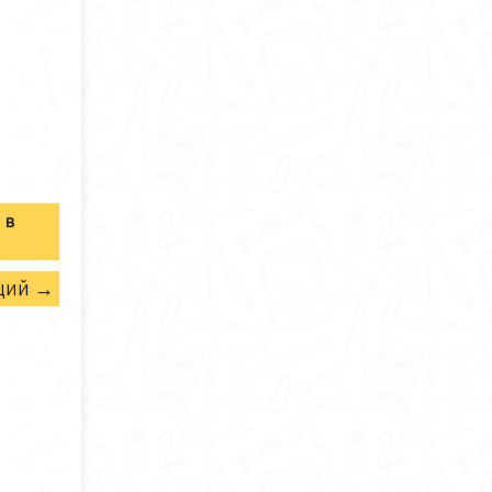
 в
щий →