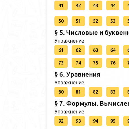
41
42
43
44
50
51
52
53
§ 5. Числовые и букв
Упражнение
61
62
63
64
73
74
75
76
§ 6. Уравнения
Упражнение
80
81
82
83
§ 7. Формулы. Вычисле
Упражнение
92
93
94
95