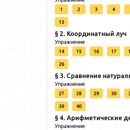
1
2
3
4
13
§ 2. Координатный луч
Упражнение
14
15
16
17
26
§ 3. Сравнение натурал
Упражнение
27
28
29
30
39
40
§ 4. Арифметические д
Упражнение