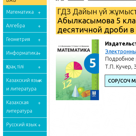
БЖБ
ГДЗ Дайын үй жұмыст
Математика
⁠Абылкасымова 5 кла
Алгебра
десятичной дроби в
Геометрия
Издательс
Электронны
Информатика
Подробное 
Т.П. Кучер,
Қазақ тілі
Казахский язык
СОР/СОЧ М
и литература
Казахская
литература
Русский язык