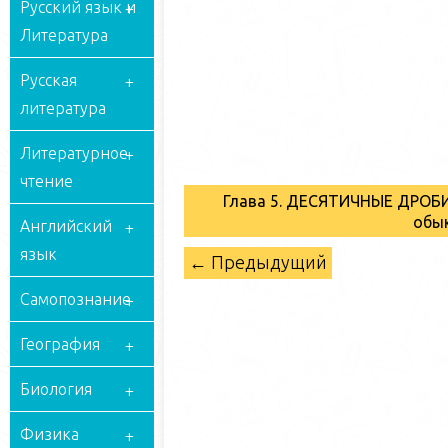
Русский язык и
Литература
Русская
литература
Литературное
чтение
Глава 5. ДЕСЯТИЧНЫЕ ДРОБИ
обы
Английский
язык
← Предыдущий
Самопознание
География
Биология
Физика