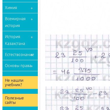
Химия
Всемирная
история
История
Казахстана
Естествознание
Основы права
Не нашли
учебник?
Полезные
сайты