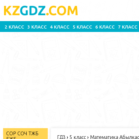
KZ
GDZ
.COM
2 КЛАСС
3 КЛАСС
4 КЛАСС
5 КЛАСС
6 КЛАСС
7 КЛАСС
СОР СОЧ ТЖБ
ГДЗ
›
5 класс
›
Математика Абылкас