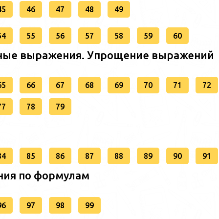
45
46
47
48
49
54
55
56
57
58
59
60
енные выражения. Упрощение выражений
65
66
67
68
69
70
71
72
77
78
79
84
85
86
87
88
89
90
91
ния по формулам
96
97
98
99