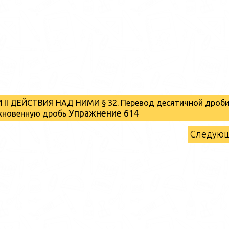
 II ДЕЙСТВИЯ НАД НИМИ § 32. Перевод десятичной дроби
Упражнение 614
кновенную дробь
Следую