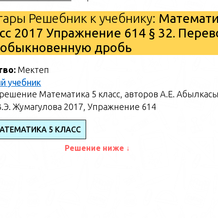
ары Решебник к учебнику:
Математи
сс 2017 Упражнение 614 § 32. Перев
 обыкновенную дробь
тво:
Мектеп
й учебник
решение Математика 5 класс, авторов А.Е. Абылкас
 З.Э. Жумагулова 2017, Упражнение 614
АТЕМАТИКА 5 КЛАСС
Решение ниже ↓