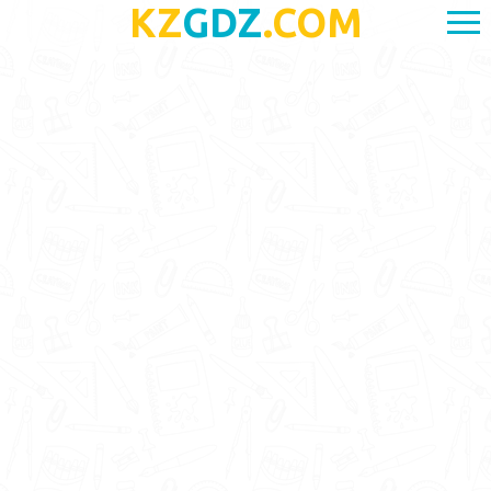
KZ
GDZ
.COM