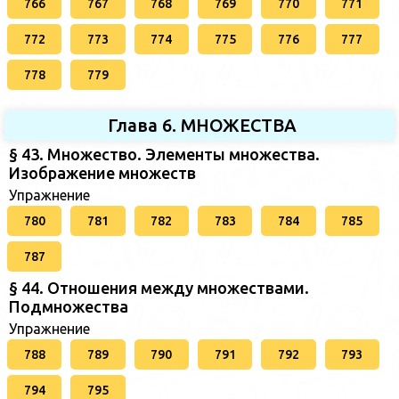
766
767
768
769
770
771
772
773
774
775
776
777
778
779
Глава 6. МНОЖЕСТВА
§ 43. Множество. Элементы множества.
Изображение множеств
Упражнение
780
781
782
783
784
785
787
§ 44. Отношения между множествами.
Подмножества
Упражнение
788
789
790
791
792
793
794
795