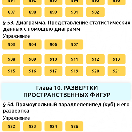
891
892
893
894
895
896
897
898
899
901
902
§ 53. Диаграмма. Представление статистических
данных с помощью диаграмм
Упражнение
903
904
906
907
908
909
910
911
912
913
915
916
917
919
920
921
Глава 10. РАЗВЕРТКИ
ПРОСТРАНСТВЕННЫХ ФИГУР
§ 54. Прямоугольный параллелепипед (куб) и его
развертка
Упражнение
922
923
924
926