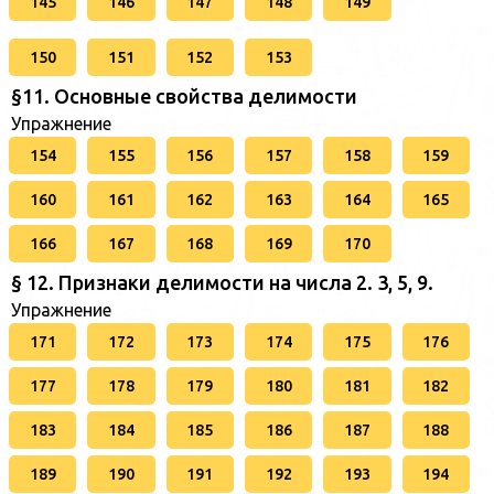
145
146
147
148
149
150
151
152
153
§11. Основные свойства делимости
Упражнение
154
155
156
157
158
159
160
161
162
163
164
165
166
167
168
169
170
§ 12. Признаки делимости на числа 2. 3, 5, 9.
Упражнение
171
172
173
174
175
176
177
178
179
180
181
182
183
184
185
186
187
188
189
190
191
192
193
194