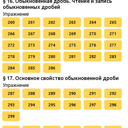
§ 16. Обыкновенная дробь. Чтение и запись
обыкновенных дробей
Упражнение
260
261
262
263
264
265
266
267
268
269
270
271
272
273
274
275
276
277
278
279
280
281
282
283
284
285
286
§ 17. Основное свойство обыкновенной дроби
Упражнение
287
288
289
290
291
292
293
294
295
296
297
298
299