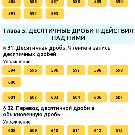
585
586
587
588
589
590
591
592
593
Глава 5. ДЕСЯТИЧНЫЕ ДРОБИ II ДЕЙСТВИЯ
НАД НИМИ
§ 31. Десятичная дробь. Чтение и запись
десятичных дробей
Упражнение
594
595
596
597
598
599
600
601
602
603
604
606
607
§ 32. Перевод десятичной дроби в
обыкновенную дробь
Упражнение
608
609
610
611
612
613