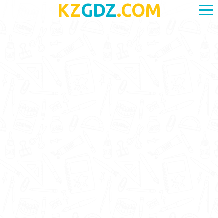
KZ
GDZ
.COM