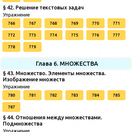
§ 42. Решение текстовых задач
Упражнение
766
767
768
769
770
771
772
773
774
775
776
777
778
779
Глава 6. МНОЖЕСТВА
§ 43. Множество. Элементы множества.
Изображение множеств
Упражнение
780
781
782
783
784
785
787
§ 44. Отношения между множествами.
Подмножества
Упражнение