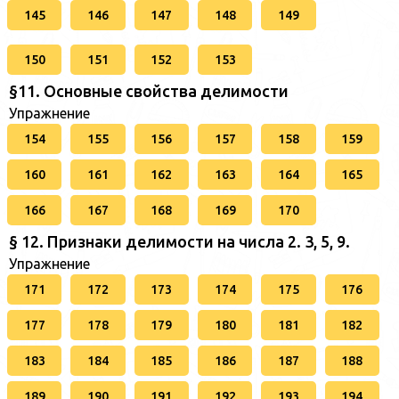
145
146
147
148
149
150
151
152
153
§11. Основные свойства делимости
Упражнение
154
155
156
157
158
159
160
161
162
163
164
165
166
167
168
169
170
§ 12. Признаки делимости на числа 2. 3, 5, 9.
Упражнение
171
172
173
174
175
176
177
178
179
180
181
182
183
184
185
186
187
188
189
190
191
192
193
194