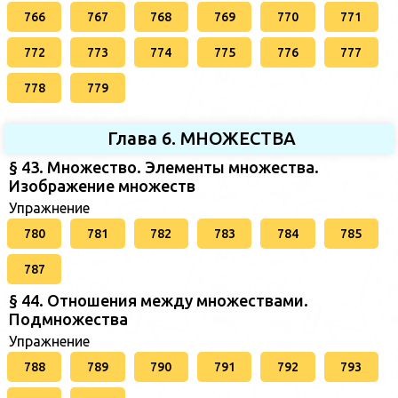
766
767
768
769
770
771
772
773
774
775
776
777
778
779
Глава 6. МНОЖЕСТВА
§ 43. Множество. Элементы множества.
Изображение множеств
Упражнение
780
781
782
783
784
785
787
§ 44. Отношения между множествами.
Подмножества
Упражнение
788
789
790
791
792
793