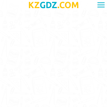
KZ
GDZ
.COM