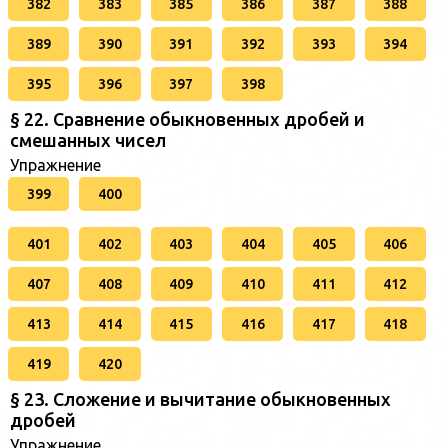
382
383
385
386
387
388
389
390
391
392
393
394
395
396
397
398
§ 22. Сравнение обыкновенных дробей и
смешанных чисел
Упражнение
399
400
401
402
403
404
405
406
407
408
409
410
411
412
413
414
415
416
417
418
419
420
§ 23. Сложение и вычитание обыкновенных
дробей
Упражнение