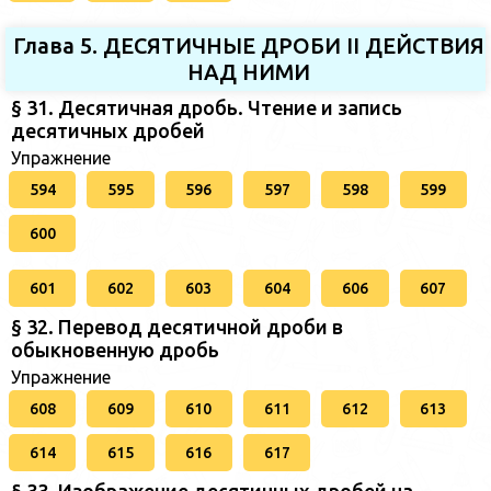
Глава 5. ДЕСЯТИЧНЫЕ ДРОБИ II ДЕЙСТВИЯ
НАД НИМИ
§ 31. Десятичная дробь. Чтение и запись
десятичных дробей
Упражнение
594
595
596
597
598
599
600
601
602
603
604
606
607
§ 32. Перевод десятичной дроби в
обыкновенную дробь
Упражнение
608
609
610
611
612
613
614
615
616
617
§ 33. Изображение десятичных дробей на