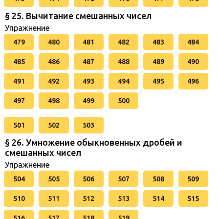
§ 25. Вычитание смешанных чисел
Упражнение
479
480
481
482
483
484
485
486
487
488
489
490
491
492
493
494
495
496
497
498
499
500
501
502
503
§ 26. Умножение обыкновенных дробей и
смешанных чисел
Упражнение
504
505
506
507
508
509
510
511
512
513
514
515
516
517
518
519