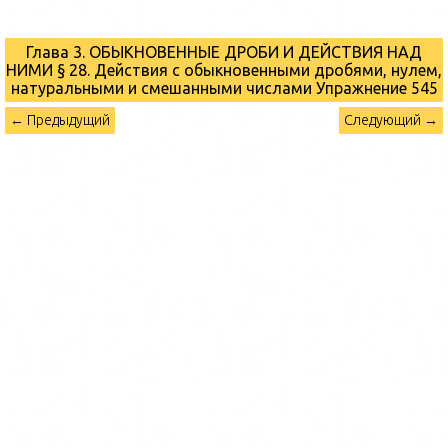
Глава 3. ОБЫКНОВЕННЫЕ ДРОБИ И ДЕЙСТВИЯ НАД
НИМИ § 28. Действия с обыкновенными дробями, нулем,
натуральными и смешанными числами
Упражнение 545
← Предыдущий
Следующий →