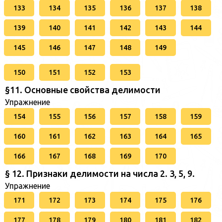
133
134
135
136
137
138
139
140
141
142
143
144
145
146
147
148
149
150
151
152
153
§11. Основные свойства делимости
Упражнение
154
155
156
157
158
159
160
161
162
163
164
165
166
167
168
169
170
§ 12. Признаки делимости на числа 2. 3, 5, 9.
Упражнение
171
172
173
174
175
176
177
178
179
180
181
182