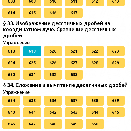
608
609
610
611
612
613
614
615
616
617
§ 33. Изображение десятичных дробей на
координатном луче. Сравнение десятичных
дробей
Упражнение
618
619
620
621
622
623
624
625
626
627
628
629
630
631
632
633
§ 34. Сложение и вычитание десятичных дробей
Упражнение
634
635
636
637
638
639
640
641
642
643
644
645
646
647
648
649
650