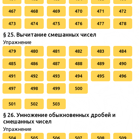
467
468
469
470
471
472
473
474
475
476
477
478
§ 25. Вычитание смешанных чисел
Упражнение
479
480
481
482
483
484
485
486
487
488
489
490
491
492
493
494
495
496
497
498
499
500
501
502
503
§ 26. Умножение обыкновенных дробей и
смешанных чисел
Упражнение
504
505
506
507
508
509