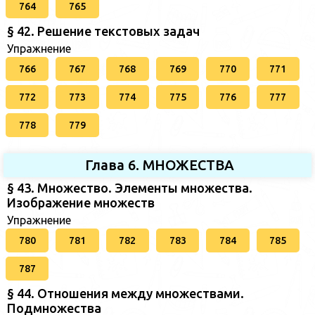
764
765
§ 42. Решение текстовых задач
Упражнение
766
767
768
769
770
771
772
773
774
775
776
777
778
779
Глава 6. МНОЖЕСТВА
§ 43. Множество. Элементы множества.
Изображение множеств
Упражнение
780
781
782
783
784
785
787
§ 44. Отношения между множествами.
Подмножества