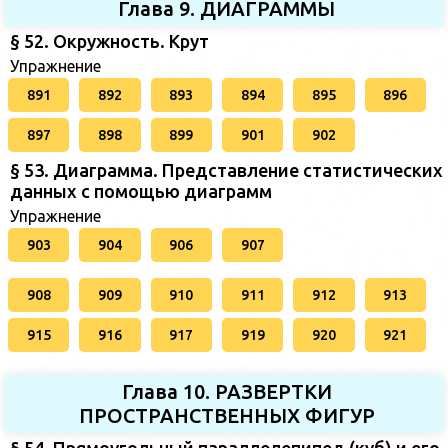
Глава 9. ДИАГРАММЫ
§ 52. Окружность. Крут
Упражнение
891
892
893
894
895
896
897
898
899
901
902
§ 53. Диаграмма. Представление статистических
данных с помощью диаграмм
Упражнение
903
904
906
907
908
909
910
911
912
913
915
916
917
919
920
921
Глава 10. РАЗВЕРТКИ
ПРОСТРАНСТВЕННЫХ ФИГУР
§ 54. Прямоугольный параллелепипед (куб) и его