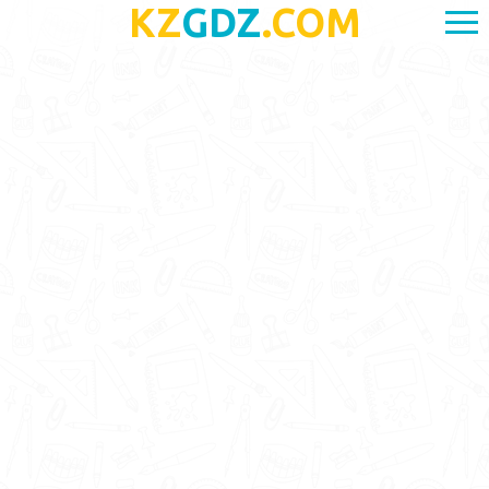
KZ
GDZ
.COM