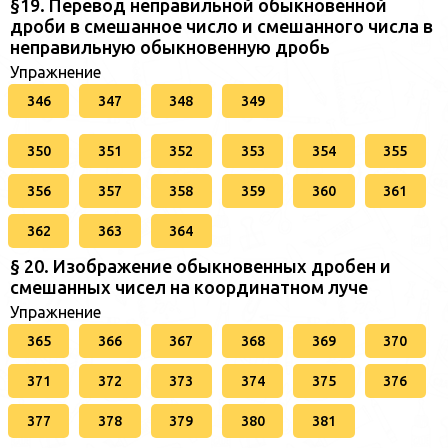
§19. Перевод неправильной обыкновенной
дроби в смешанное число и смешанного числа в
неправильную обыкновенную дробь
Упражнение
346
347
348
349
350
351
352
353
354
355
356
357
358
359
360
361
362
363
364
§ 20. Изображение обыкновенных дробен и
смешанных чисел на координатном луче
Упражнение
365
366
367
368
369
370
371
372
373
374
375
376
377
378
379
380
381