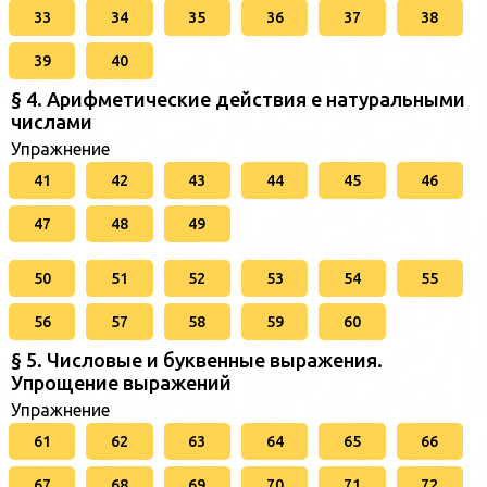
33
34
35
36
37
38
39
40
§ 4. Арифметические действия е натуральными
числами
Упражнение
41
42
43
44
45
46
47
48
49
50
51
52
53
54
55
56
57
58
59
60
§ 5. Числовые и буквенные выражения.
Упрощение выражений
Упражнение
61
62
63
64
65
66
67
68
69
70
71
72