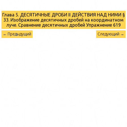
Глава 5. ДЕСЯТИЧНЫЕ ДРОБИ II ДЕЙСТВИЯ НАД НИМИ §
33. Изображение десятичных дробей на координатном
луче. Сравнение десятичных дробей
Упражнение 619
← Предыдущий
Следующий →