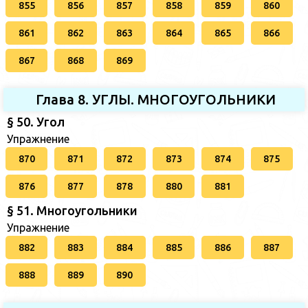
855
856
857
858
859
860
861
862
863
864
865
866
867
868
869
Глава 8. УГЛЫ. МНОГОУГОЛЬНИКИ
§ 50. Угол
Упражнение
870
871
872
873
874
875
876
877
878
880
881
§ 51. Многоугольники
Упражнение
882
883
884
885
886
887
888
889
890