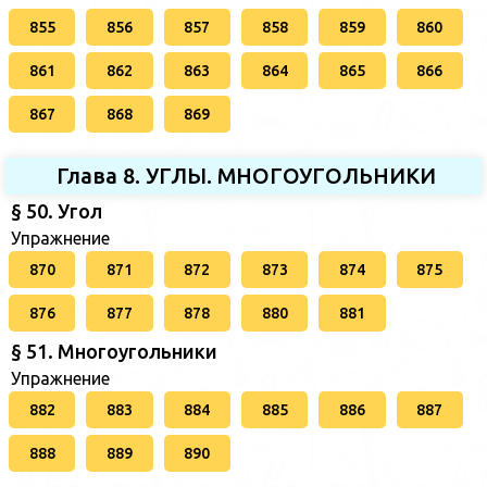
855
856
857
858
859
860
861
862
863
864
865
866
867
868
869
Глава 8. УГЛЫ. МНОГОУГОЛЬНИКИ
§ 50. Угол
Упражнение
870
871
872
873
874
875
876
877
878
880
881
§ 51. Многоугольники
Упражнение
882
883
884
885
886
887
888
889
890