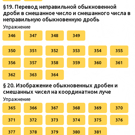
§19. Перевод неправильной обыкновенной
дроби в смешанное число и смешанного числа в
неправильную обыкновенную дробь
Упражнение
346
347
348
349
350
351
352
353
354
355
356
357
358
359
360
361
362
363
364
§ 20. Изображение обыкновенных дробен и
смешанных чисел на координатном луче
Упражнение
365
366
367
368
369
370
371
372
373
374
375
376
377
378
379
380
381