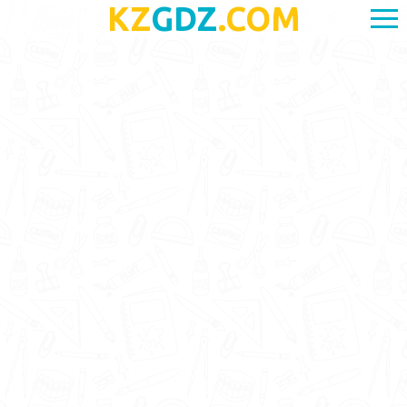
KZ
GDZ
.COM