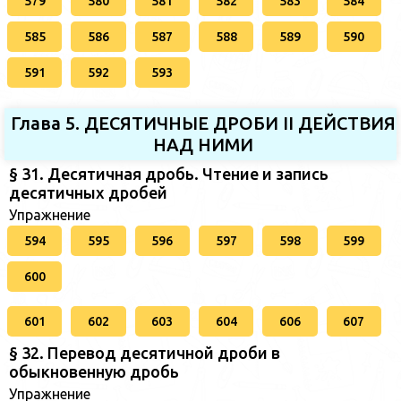
579
580
581
582
583
584
585
586
587
588
589
590
591
592
593
Глава 5. ДЕСЯТИЧНЫЕ ДРОБИ II ДЕЙСТВИЯ
НАД НИМИ
§ 31. Десятичная дробь. Чтение и запись
десятичных дробей
Упражнение
594
595
596
597
598
599
600
601
602
603
604
606
607
§ 32. Перевод десятичной дроби в
обыкновенную дробь
Упражнение