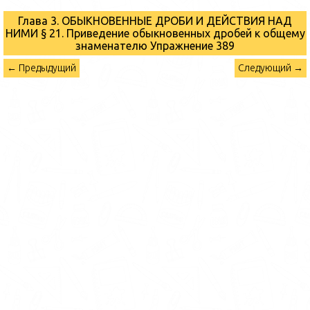
Глава 3. ОБЫКНОВЕННЫЕ ДРОБИ И ДЕЙСТВИЯ НАД
НИМИ § 21. Приведение обыкновенных дробей к общему
знаменателю
Упражнение 389
← Предыдущий
Следующий →