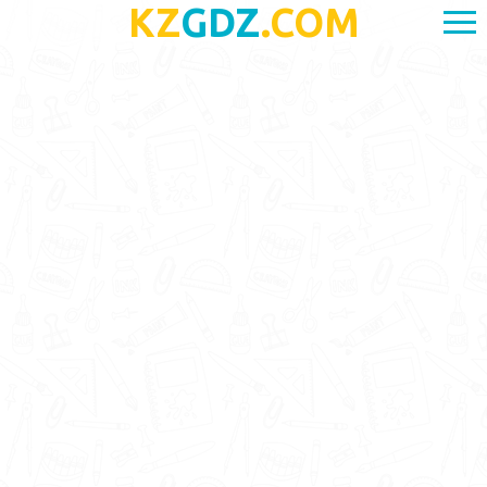
KZ
GDZ
.COM