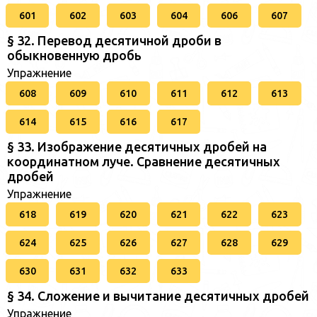
601
602
603
604
606
607
§ 32. Перевод десятичной дроби в
обыкновенную дробь
Упражнение
608
609
610
611
612
613
614
615
616
617
§ 33. Изображение десятичных дробей на
координатном луче. Сравнение десятичных
дробей
Упражнение
618
619
620
621
622
623
624
625
626
627
628
629
630
631
632
633
§ 34. Сложение и вычитание десятичных дробей
Упражнение