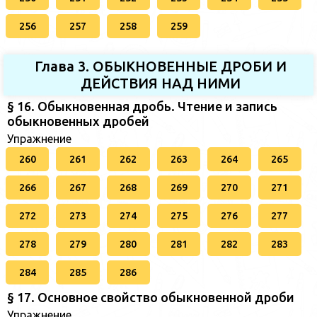
256
257
258
259
Глава 3. ОБЫКНОВЕННЫЕ ДРОБИ И
ДЕЙСТВИЯ НАД НИМИ
§ 16. Обыкновенная дробь. Чтение и запись
обыкновенных дробей
Упражнение
260
261
262
263
264
265
266
267
268
269
270
271
272
273
274
275
276
277
278
279
280
281
282
283
284
285
286
§ 17. Основное свойство обыкновенной дроби
Упражнение