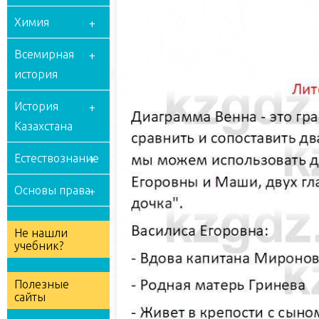
Химия
Всемирная
история
История
Казахстана
Естествознание
Основы права
Не нашли
учебник?
Полезные
сайты