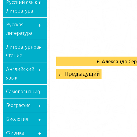
Русский язык и
Литература
Русская
литература
Литературное
чтение
6. Александр Се
Английский
← Предыдущий
язык
Самопознание
География
Биология
Физика