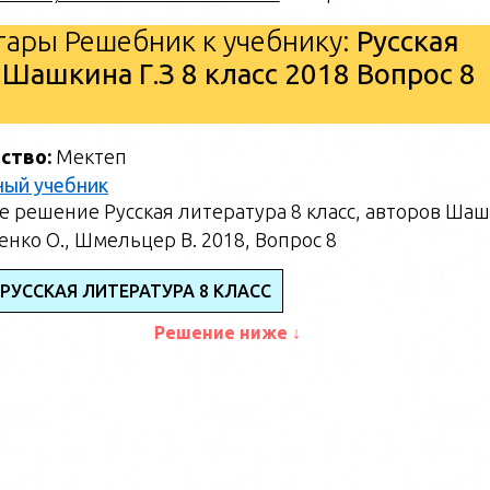
ары Решебник к учебнику:
Русская
 Шашкина Г.З 8 класс 2018 Вопрос 8
ство:
Мектеп
ный учебник
 решение Русская литература 8 класс, авторов Ша
щенко О., Шмельцер В. 2018, Вопрос 8
РУССКАЯ ЛИТЕРАТУРА 8 КЛАСС
Решение ниже ↓