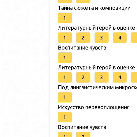
Тайна сюжета и композиции
1
Литературный герой в оценке
1
2
3
4
Воспитание чувств
1
Литературный герой в оценке
1
2
3
4
Под лингвистическим микрос
1
Искусство перевоплощения
1
Воспитание чувств