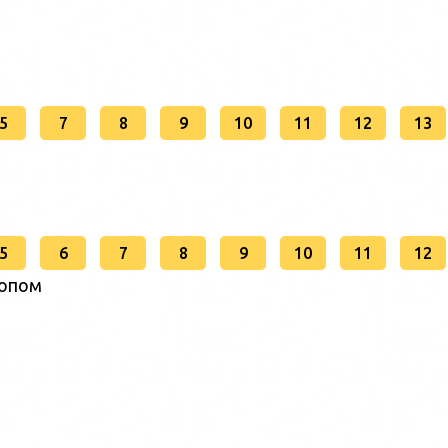
5
7
8
9
10
11
12
13
5
6
7
8
9
10
11
12
копом