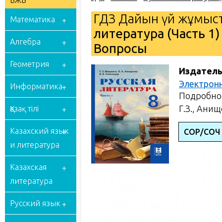
БЖБ
ГДЗ Дайын үй жұмыст
Математика
литература (Часть 1)
Алгебра
Вопросы
Геометрия
Издатель
Электрон
Информатика
Подробное
Г.З., Ани
Қазақ тілі
Казахский язык
СОР/СОЧ 
и литература
Казахская
литература
Русский язык