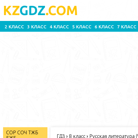
KZ
GDZ
.COM
2 КЛАСС
3 КЛАСС
4 КЛАСС
5 КЛАСС
6 КЛАСС
7 КЛАСС
СОР СОЧ ТЖБ
ГДЗ
›
8 класс
›
Русская литература (