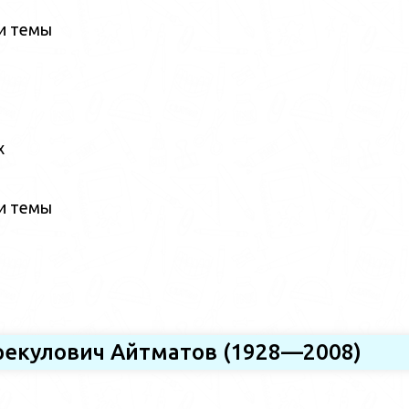
ии темы
х
ии темы
орекулович Айтматов (1928—2008)