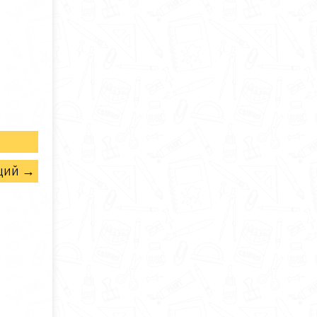
щий →