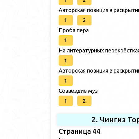
1
2
Авторская позиция в раскрыт
1
2
Проба пера
1
На литературных перекрёстка
1
Авторская позиция в раскрыт
1
Созвездие муз
1
2
2. Чингиз Т
Страница 44