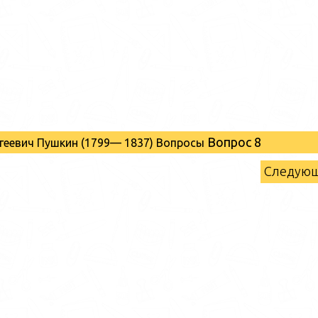
Вопрос 8
ргеевич Пушкин (1799— 1837) Вопросы
Следую