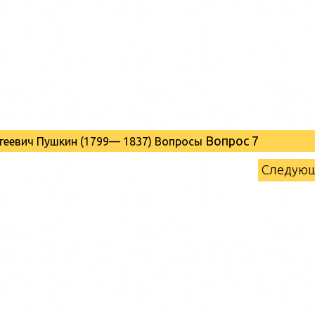
Вопрос 7
ргеевич Пушкин (1799— 1837) Вопросы
Следую