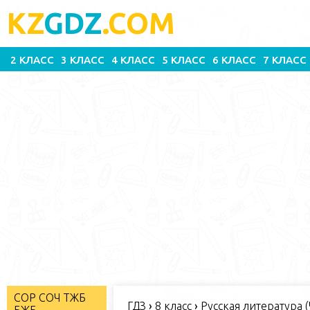
KZ
GDZ
.COM
2 КЛАСС
3 КЛАСС
4 КЛАСС
5 КЛАСС
6 КЛАСС
7 КЛАСС
СОР СОЧ ТЖБ
ГДЗ
›
8 класс
›
Русская литература (