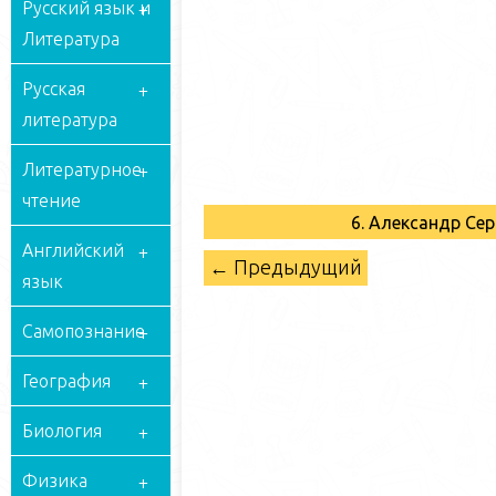
Русский язык и
Литература
Русская
литература
Литературное
чтение
6. Александр Се
Английский
← Предыдущий
язык
Самопознание
География
Биология
Физика