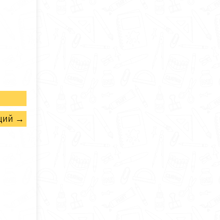
щий →