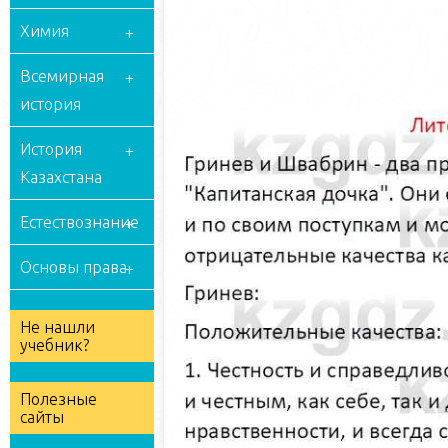
Химия
Всемирная
история
История
Казахстана
Естествознание
Основы права
Не нашли
учебник?
Полезные
сайты