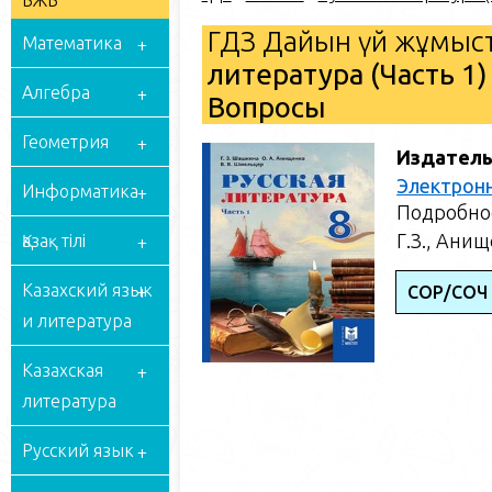
БЖБ
ГДЗ Дайын үй жұмыст
Математика
литература (Часть 1)
Алгебра
Вопросы
Геометрия
Издатель
Электрон
Информатика
Подробное
Г.З., Ани
Қазақ тілі
Казахский язык
СОР/СОЧ 
и литература
Казахская
литература
Русский язык