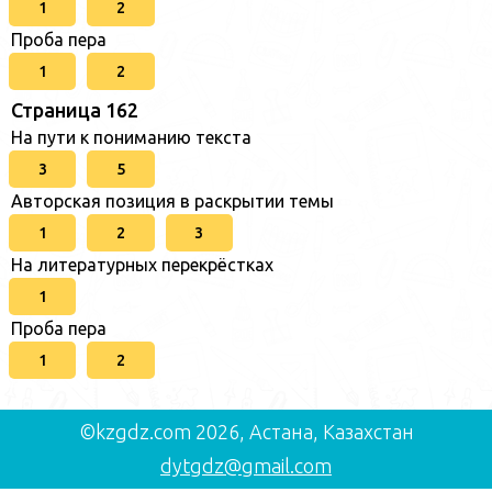
1
2
Проба пера
1
2
Страница 162
На пути к пониманию текста
3
5
Авторская позиция в раскрытии темы
1
2
3
На литературных перекрёстках
1
Проба пера
1
2
©kzgdz.com 2026, Астана, Казахстан
dytgdz@gmail.com