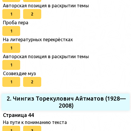
Авторская позиция в раскрытии темы
1
2
Проба пера
1
На литературных перекрёстках
1
Авторская позиция в раскрытии темы
1
Созвездие муз
1
2
2. Чингиз Торекулович Айтматов (1928—
2008)
Страница 44
На пути к пониманию текста
1
3