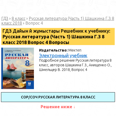
ГДЗ
›
8 класс
›
Русская литература (Часть 1) Шашкина Г.З 8
класс 2018
›
Вопрос 4
ГДЗ Дайын үй жұмыстары Решебник к учебнику:
Русская литература (Часть 1) Шашкина Г.З 8
класс 2018 Вопрос 4 Вопросы
Издательство:
Мектеп
Электронный учебник
Подробное решение Русская литература 8
класс, авторов Шашкина Г.З., Анищенко О.,
Шмельцер В. 2018, Вопрос 4
СОР/СОЧ РУССКАЯ ЛИТЕРАТУРА 8 КЛАСС
Решение ниже ↓