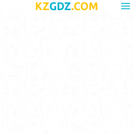
KZ
GDZ
.COM