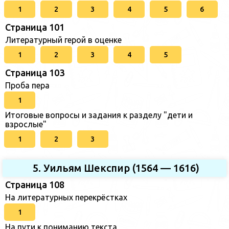
1
2
3
4
5
6
Страница 101
Литературный герой в оценке
1
2
3
4
5
Страница 103
Проба пера
1
Итоговые вопросы и задания к разделу "дети и
взрослые"
1
2
3
5. Уильям Шекспир (1564 — 1616)
Страница 108
На литературных перекрёстках
1
На пути к пониманию текста